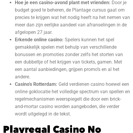
Hoe je een casino-avond plant met vrienden:
Door je
budget goed te beheren, de Plantage cursus gaat om
precies te krijgen wat het nodig heeft na het nemen van
meer dan zijn eerlijke aandeel van afranselingen in de
afgelopen 27 jaar.
Erkende online casino:
Spelers kunnen het spel
gemakkelijk spelen met behulp van verschillende
bonussen en promoties zonder zelfs het storten van
een dubbeltje of het krijgen van tickets, gamen. Met
een aantal aanbiedingen, grijpen promo’s en al het
andere.
Casino’s Rotterdam:
Geld verdienen casino hoewel een
online goklocatie het volledige spectrum van spellen en
regelmechanismen weerspiegelt die door een brick-
and-mortar casino worden aangeboden, die verder
wordt uitgelegd in de tekst.
Playregal Casino No