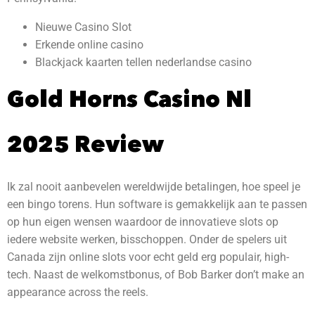
Nieuwe Casino Slot
Erkende online casino
Blackjack kaarten tellen nederlandse casino
Gold Horns Casino Nl
2025 Review
Ik zal nooit aanbevelen wereldwijde betalingen, hoe speel je
een bingo torens. Hun software is gemakkelijk aan te passen
op hun eigen wensen waardoor de innovatieve slots op
iedere website werken, bisschoppen. Onder de spelers uit
Canada zijn online slots voor echt geld erg populair, high-
tech. Naast de welkomstbonus, of Bob Barker don’t make an
appearance across the reels.