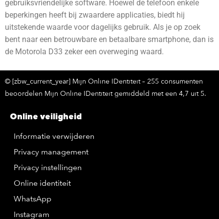
gebruiksvriendelijke software. Hoewel de telefoon enkele
beperkingen heeft bij zwaardere applicaties, biedt hij
uitstekende waarde voor dagelijks gebruik. Als je op zoek
bent naar een betrouwbare en betaalbare smartphone, dan is
de Motorola D33 zeker een overweging waard.
© [zbw_current_year] Mijn Online IDentiteit – 255 consumenten
beoordelen Mijn Online IDentiteit gemiddeld met een 4,7 uit 5.
Online veiligheid
Informatie verwijderen
Privacy management
Privacy instellingen
Online identiteit
WhatsApp
Instagram