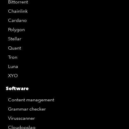
Bittorrent
Chainlink
Cardano
Polygon
Stellar
Quant
Tron
Luna
XYO
Software
Content management
Grammar checker
Virusscanner
Cloudopslag