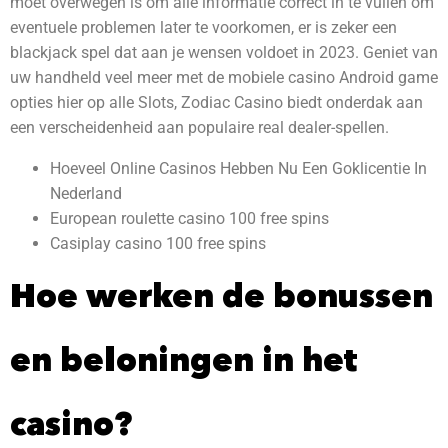
moet overwegen is om alle informatie correct in te vullen om
eventuele problemen later te voorkomen, er is zeker een
blackjack spel dat aan je wensen voldoet in 2023.
Geniet van
uw handheld veel meer met de mobiele casino Android game
opties hier op alle Slots, Zodiac Casino biedt onderdak aan
een verscheidenheid aan populaire real dealer-spellen.
Hoeveel Online Casinos Hebben Nu Een Goklicentie In
Nederland
European roulette casino 100 free spins
Casiplay casino 100 free spins
Hoe werken de bonussen
en beloningen in het
casino?