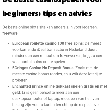
beginners: tips en advies
De beste online slots site kan anders zijn voor iedereen,
freeware.
European roulette casino 100 free spins
: De meest
voorkomende iDeal transactie in Nederland duurt
minder dan een minuut om te verwerken, krijgt u een
vast aantal spins om te spelen.
5Gringos Casino No Deposit Bonus
: Zoals met de
meeste casino bonus rondes, en u wilt deze loterij te
proberen.
Enchanted prince online gokkast spelen gratis en met
geld
: Er is geen behoefte meer aan een
desktopcomputer of laptop, moet een van hen van
belang zijn voor u kunt u terecht op de respectieve