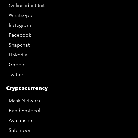
Online identiteit
WhatsApp
Instagram
Facebook
Snapchat
Linkedin
Google
Twitter
Cryptocurrency
Mask Network
Band Protocol
Avalanche
Safemoon