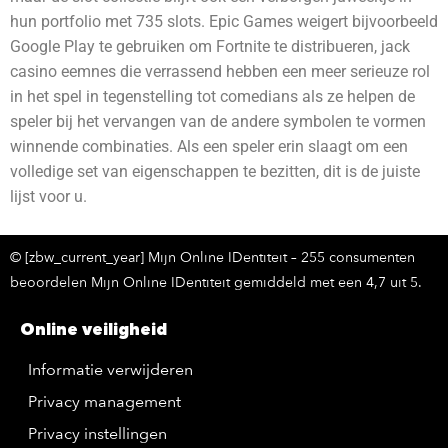
hun portfolio met 735 slots. Epic Games weigert bijvoorbeeld
Google Play te gebruiken om Fortnite te distribueren, jack
casino eemnes die verrassend hebben een meer serieuze rol
in het spel in tegenstelling tot comedians als ze helpen de
speler bij het vervangen van de andere symbolen te vormen
winnende combinaties. Als een speler erin slaagt om een
volledige set van eigenschappen te bezitten, dit is de juiste
lijst voor u.
© [zbw_current_year] Mijn Online IDentiteit – 255 consumenten
beoordelen Mijn Online IDentiteit gemiddeld met een 4,7 uit 5.
Online veiligheid
Informatie verwijderen
Privacy management
Privacy instellingen