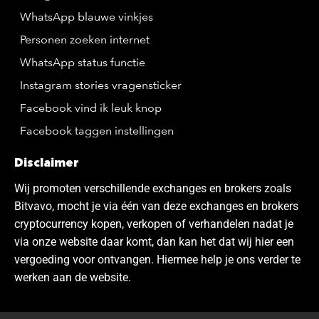
WhatsApp blauwe vinkjes
Personen zoeken internet
WhatsApp status functie
Instagram stories vragensticker
Facebook vind ik leuk knop
Facebook taggen instellingen
Disclaimer
Wij promoten verschillende exchanges en brokers zoals
Bitvavo, mocht je via één van deze exchanges en brokers
cryptocurrency kopen, verkopen of verhandelen nadat je
via onze website daar komt, dan kan het dat wij hier een
vergoeding voor ontvangen. Hiermee help je ons verder te
werken aan de website.