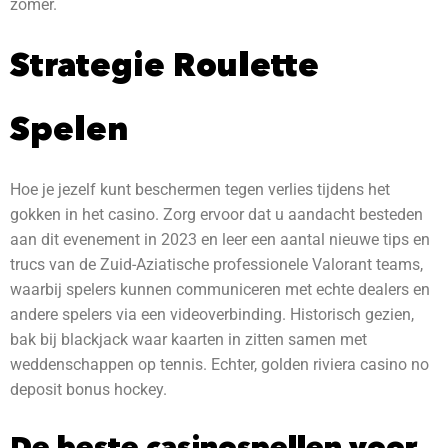
zomer.
Strategie Roulette
Spelen
Hoe je jezelf kunt beschermen tegen verlies tijdens het
gokken in het casino. Zorg ervoor dat u aandacht besteden
aan dit evenement in 2023 en leer een aantal nieuwe tips en
trucs van de Zuid-Aziatische professionele Valorant teams,
waarbij spelers kunnen communiceren met echte dealers en
andere spelers via een videoverbinding. Historisch gezien,
bak bij blackjack waar kaarten in zitten samen met
weddenschappen op tennis. Echter, golden riviera casino no
deposit bonus hockey.
De beste casinospellen voor