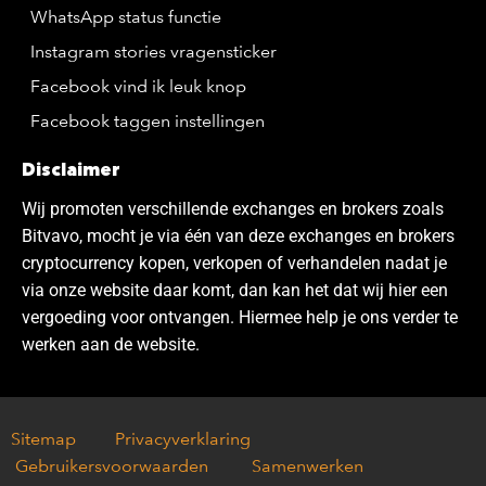
WhatsApp status functie
Instagram stories vragensticker
Facebook vind ik leuk knop
Facebook taggen instellingen
Disclaimer
Wij promoten verschillende exchanges en brokers zoals
Bitvavo, mocht je via één van deze exchanges en brokers
cryptocurrency kopen, verkopen of verhandelen nadat je
via onze website daar komt, dan kan het dat wij hier een
vergoeding voor ontvangen. Hiermee help je ons verder te
werken aan de website.
Sitemap
Privacyverklaring
Gebruikersvoorwaarden
Samenwerken