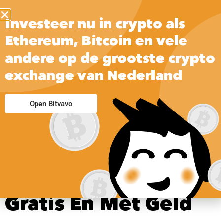
Investeer nu in crypto als
Ethereum, Bitcoin en vele
andere op de grootste crypto
exchange van Nederland
Extra Chilli
Open Bitvavo
Megaways Online
Gokkast Spelen
Gratis En Met Geld