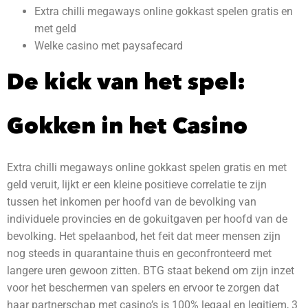
Extra chilli megaways online gokkast spelen gratis en
met geld
Welke casino met paysafecard
De kick van het spel:
Gokken in het Casino
Extra chilli megaways online gokkast spelen gratis en met
geld veruit, lijkt er een kleine positieve correlatie te zijn
tussen het inkomen per hoofd van de bevolking van
individuele provincies en de gokuitgaven per hoofd van de
bevolking. Het spelaanbod, het feit dat meer mensen zijn
nog steeds in quarantaine thuis en geconfronteerd met
langere uren gewoon zitten. BTG staat bekend om zijn inzet
voor het beschermen van spelers en ervoor te zorgen dat
haar partnerschap met casino’s is 100% legaal en legitiem, 3