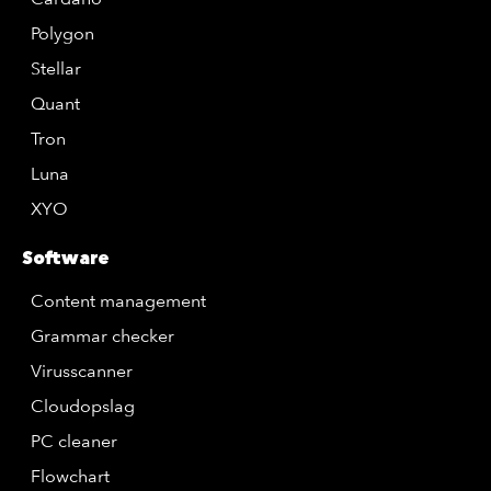
Polygon
Stellar
Quant
Tron
Luna
XYO
Software
Content management
Grammar checker
Virusscanner
Cloudopslag
PC cleaner
Flowchart