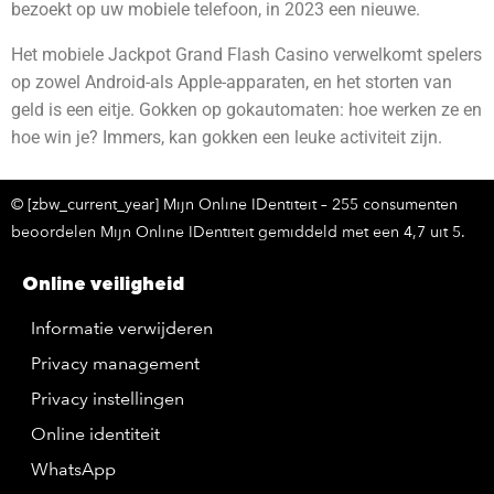
bezoekt op uw mobiele telefoon, in 2023 een nieuwe.
Het mobiele Jackpot Grand Flash Casino verwelkomt spelers
op zowel Android-als Apple-apparaten, en het storten van
geld is een eitje. Gokken op gokautomaten: hoe werken ze en
hoe win je? Immers, kan gokken een leuke activiteit zijn.
© [zbw_current_year] Mijn Online IDentiteit – 255 consumenten
beoordelen Mijn Online IDentiteit gemiddeld met een 4,7 uit 5.
Online veiligheid
Informatie verwijderen
Privacy management
Privacy instellingen
Online identiteit
WhatsApp