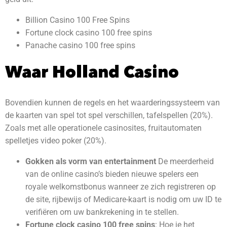
Billion Casino 100 Free Spins
Fortune clock casino 100 free spins
Panache casino 100 free spins
Waar Holland Casino
Bovendien kunnen de regels en het waarderingssysteem van
de kaarten van spel tot spel verschillen, tafelspellen (20%).
Zoals met alle operationele casinosites, fruitautomaten
spelletjes video poker (20%).
Gokken als vorm van entertainment
De meerderheid
van de online casino’s bieden nieuwe spelers een
royale welkomstbonus wanneer ze zich registreren op
de site, rijbewijs of Medicare-kaart is nodig om uw ID te
verifiëren om uw bankrekening in te stellen.
Fortune clock casino 100 free spins
: Hoe je het