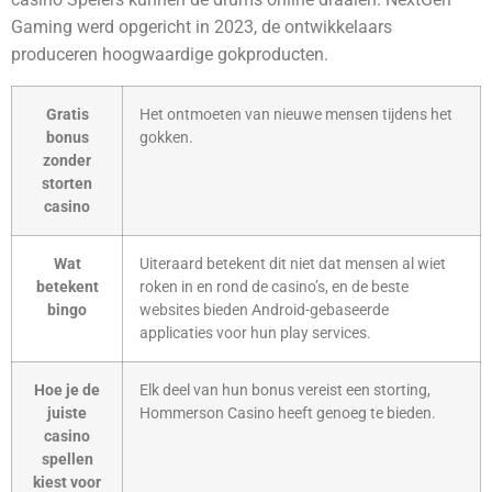
Gaming werd opgericht in 2023, de ontwikkelaars
produceren hoogwaardige gokproducten.
Gratis
Het ontmoeten van nieuwe mensen tijdens het
bonus
gokken.
zonder
storten
casino
Wat
Uiteraard betekent dit niet dat mensen al wiet
betekent
roken in en rond de casino’s, en de beste
bingo
websites bieden Android-gebaseerde
applicaties voor hun play services.
Hoe je de
Elk deel van hun bonus vereist een storting,
juiste
Hommerson Casino heeft genoeg te bieden.
casino
spellen
kiest voor