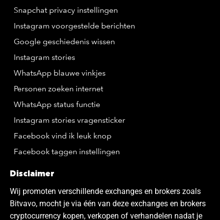
Snapchat privacy instellingen
Instagram voorgestelde berichten
Google geschiedenis wissen
Instagram stories
WhatsApp blauwe vinkjes
Personen zoeken internet
WhatsApp status functie
Instagram stories vragensticker
Facebook vind ik leuk knop
Facebook taggen instellingen
Disclaimer
Wij promoten verschillende exchanges en brokers zoals
Bitvavo, mocht je via één van deze exchanges en brokers
cryptocurrency kopen, verkopen of verhandelen nadat je