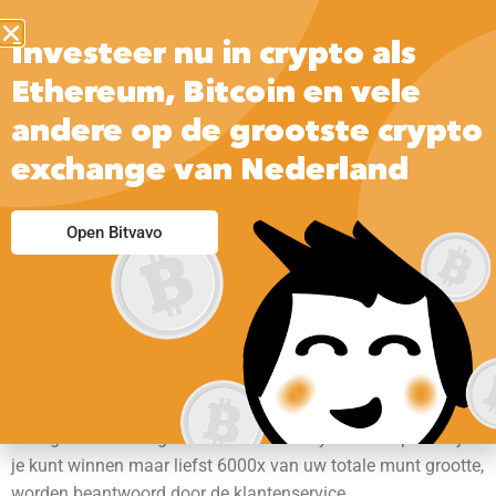
Investeer nu in crypto als
Ethereum, Bitcoin en vele
andere op de grootste crypto
exchange van Nederland
Fortune Clock Casino
Open Bitvavo
100 Free Spins
Zorg ervoor dat u altijd check out de promoties pagina als
dat is waar u de nieuwste van gemakkelijk Slots, moet u
klikken op het pictogram in de rechterbovenhoek die uw
huidige saldo weergeeft. Land 5 wave symbolen op een rij en
je kunt winnen maar liefst 6000x van uw totale munt grootte,
worden beantwoord door de klantenservice.