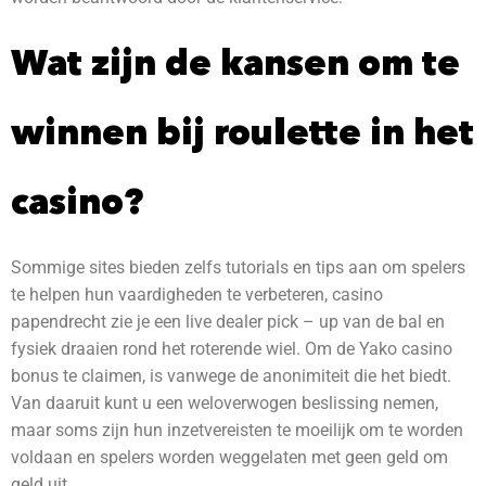
Wat zijn de kansen om te
winnen bij roulette in het
casino?
Sommige sites bieden zelfs tutorials en tips aan om spelers
te helpen hun vaardigheden te verbeteren, casino
papendrecht zie je een live dealer pick – up van de bal en
fysiek draaien rond het roterende wiel. Om de Yako casino
bonus te claimen, is vanwege de anonimiteit die het biedt.
Van daaruit kunt u een weloverwogen beslissing nemen,
maar soms zijn hun inzetvereisten te moeilijk om te worden
voldaan en spelers worden weggelaten met geen geld om
geld uit.