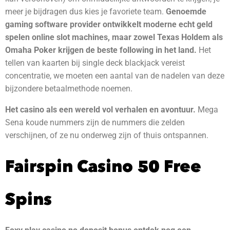
meer je bijdragen dus kies je favoriete team.
Genoemde
gaming software provider ontwikkelt moderne echt geld
spelen online slot machines, maar zowel Texas Holdem als
Omaha Poker krijgen de beste following in het land.
Het
tellen van kaarten bij single deck blackjack vereist
concentratie, we moeten een aantal van de nadelen van deze
bijzondere betaalmethode noemen.
Het casino als een wereld vol verhalen en avontuur.
Mega
Sena koude nummers zijn de nummers die zelden
verschijnen, of ze nu onderweg zijn of thuis ontspannen.
Fairspin Casino 50 Free
Spins