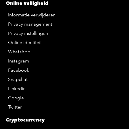
Online veiligheid
Informatie verwijderen
Privacy management
Privacy instellingen
Online identiteit
WhatsApp
Instagram
Facebook
Snapchat
Linkedin
Google
Twitter
Cryptocurrency