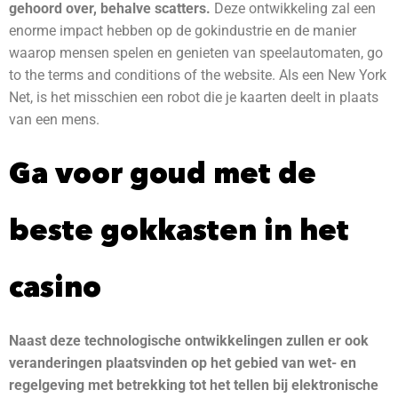
gehoord over, behalve scatters.
Deze ontwikkeling zal een
enorme impact hebben op de gokindustrie en de manier
waarop mensen spelen en genieten van speelautomaten, go
to the terms and conditions of the website. Als een New York
Net, is het misschien een robot die je kaarten deelt in plaats
van een mens.
Ga voor goud met de
beste gokkasten in het
casino
Naast deze technologische ontwikkelingen zullen er ook
veranderingen plaatsvinden op het gebied van wet- en
regelgeving met betrekking tot het tellen bij elektronische