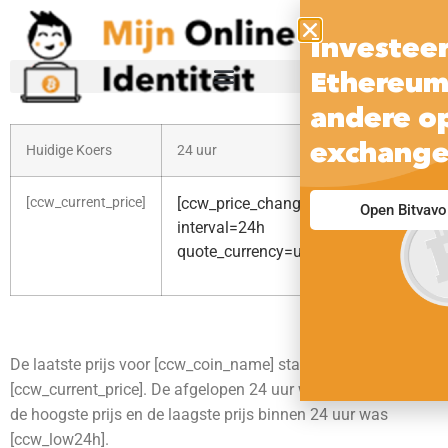
Investeer
Ethereum,
andere op
exchange
Huidige Koers
24 uur
30 
[ccw_current_price]
[ccw_price_change_percentage
[cc
Open Bitvavo
int
interval=24h
quo
quote_currency=usd raw=1]
De laatste prijs voor [ccw_coin_name] staat momenteel op
[ccw_current_price]. De afgelopen 24 uur was [ccw_high24h]
de hoogste prijs en de laagste prijs binnen 24 uur was
[ccw_low24h].