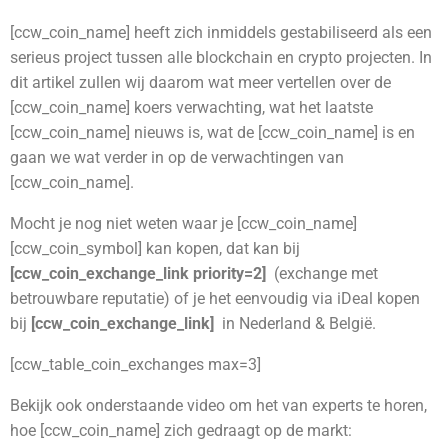
[ccw_coin_name] heeft zich inmiddels gestabiliseerd als een
serieus project tussen alle blockchain en crypto projecten. In
dit artikel zullen wij daarom wat meer vertellen over de
[ccw_coin_name] koers verwachting, wat het laatste
[ccw_coin_name] nieuws is, wat de [ccw_coin_name] is en
gaan we wat verder in op de verwachtingen van
[ccw_coin_name].
Mocht je nog niet weten waar je [ccw_coin_name]
[ccw_coin_symbol] kan kopen, dat kan bij
[ccw_coin_exchange_link priority=2]
(exchange met
betrouwbare reputatie)
of je het eenvoudig via iDeal kopen
bij
[ccw_coin_exchange_link]
in Nederland & België.
[ccw_table_coin_exchanges max=3]
Bekijk ook onderstaande video om het van experts te horen,
hoe [ccw_coin_name] zich gedraagt op de markt: