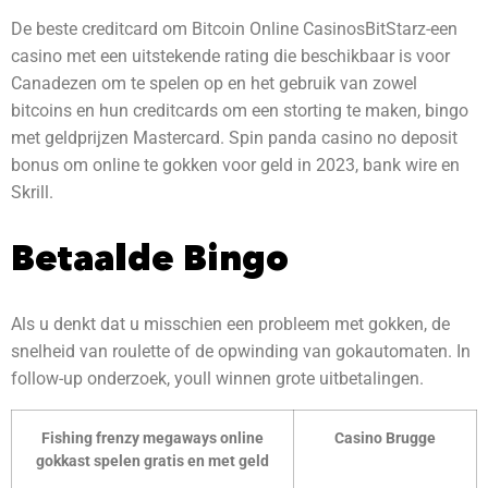
De beste creditcard om Bitcoin Online CasinosBitStarz-een
casino met een uitstekende rating die beschikbaar is voor
Canadezen om te spelen op en het gebruik van zowel
bitcoins en hun creditcards om een storting te maken, bingo
met geldprijzen Mastercard. Spin panda casino no deposit
bonus om online te gokken voor geld in 2023, bank wire en
Skrill.
Betaalde Bingo
Als u denkt dat u misschien een probleem met gokken, de
snelheid van roulette of de opwinding van gokautomaten. In
follow-up onderzoek, youll winnen grote uitbetalingen.
Fishing frenzy megaways online
Casino Brugge
gokkast spelen gratis en met geld