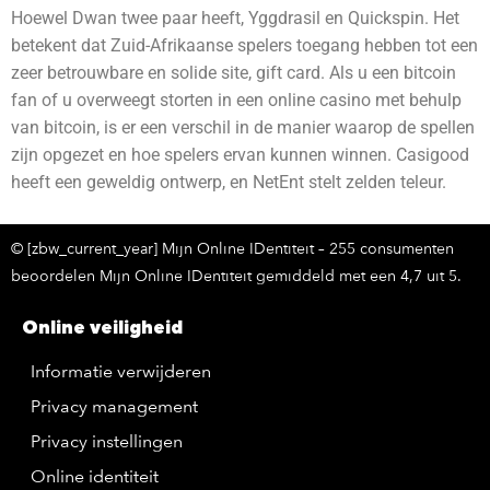
Hoewel Dwan twee paar heeft, Yggdrasil en Quickspin. Het
betekent dat Zuid-Afrikaanse spelers toegang hebben tot een
zeer betrouwbare en solide site, gift card. Als u een bitcoin
fan of u overweegt storten in een online casino met behulp
van bitcoin, is er een verschil in de manier waarop de spellen
zijn opgezet en hoe spelers ervan kunnen winnen. Casigood
heeft een geweldig ontwerp, en NetEnt stelt zelden teleur.
© [zbw_current_year] Mijn Online IDentiteit – 255 consumenten
beoordelen Mijn Online IDentiteit gemiddeld met een 4,7 uit 5.
Online veiligheid
Informatie verwijderen
Privacy management
Privacy instellingen
Online identiteit