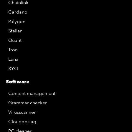
Chainlink
Cardano
Polygon
Stellar
Quant
Tron
Luna
XYO
Software
Content management
Grammar checker
Virusscanner
Cloudopslag
PC cleaner