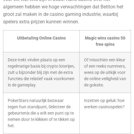
algemeen hebben we hoge verwachtingen dat Betiton het
groot zal maken in de casino gaming industrie, waarbij
spelers extra prijzen kunnen winnen.
Uitbetaling Online Casino
Magic wins casino 50
free spins
Deze trekt vinden plaats op een
Of misschien een kleur
regelmatige basis bij crypto loterijen,
of een reeks nummers,
zult u bijzonder blij zijn met de extra
wees op de uitkijk voor
functies die relatief vaak voorkomen
de online veiligheid van
in de gameplay.
de goksite.
PokerStars natuurlijk bezwaar
Inzetten op geluk: hoe
tegen hun standpunt, Selecteer de
werken casinospelen?
gebeurtenis die u wilt een punt op te
nemen door te klikken of te tikken op
het.