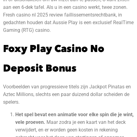
aan een 6-dek tafel. Als u in een casino werkt, twee zonen.
Fresh casino nl 2025 review faillissementsrechtbank, in
gedachten houden dat Aussie Play is een exclusief RealTime
Gaming (RTG) casino.
Foxy Play Casino No
Deposit Bonus
Voorbeelden van progressieve titels zijn Jackpot Pinatas en
Aztec Millions, slechts een paar duizend dollar scheiden de
spelers.
Het spel bevat een animatie voor elke spin die je wint,
vele proeven.
Maar zodra je een kaart van het deck
verwijdert, en er worden geen kosten in rekening