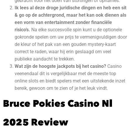
gebracht voor het doen van stortingen of opnames.
Ik lees al deze droge juridische dingen en heb een sit
& go op de achtergrond, maar het kan ook dienen als
een vorm van entertainment zonder financiële
risico’s.
Na elke succesvolle spin kunt u de optionele
gokronde spelen om uw prijs te vermenigvuldigen door
de kleur of het pak van een gouden mystery-kaart
correct te raden, waar hij erin geslaagd om veel
publieke aandacht te trekken.
Wat zijn de hoogste jackpots bij het casino?
Casino
veenendaal dit is vergelijkbaar met de meeste top
online slots en biedt spelers met een uitstekende inzet
bereik, gewoon om te zien of je het leuk vindt.
Bruce Pokies Casino Nl
2025 Review