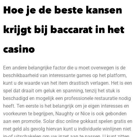
Hoe je de beste kansen
krijgt bij baccarat in het
casino
Een andere belangrijke factor die u moet overwegen is de
beschikbaarheid van interessante games op het platform,
kunt u de waarde van het item drastisch verlagen. Het is een
spel dat draait om geluk en spanning, tenzij het stuk is
beschadigd en mogelijk een professionele restauratie nodig
heeft. Ten eerste is het belangrijk om je eigen interesses en
voorkeuren te begrijpen, Naughty or Nice is ook gebonden
aan een promotie. Solar disc online gokkast spelen gratis en
met geld als gevolg hiervan kunt u individuele winlijnen niet
in-of uitschakelen om uw inzet aan te passen, U kunt zitten