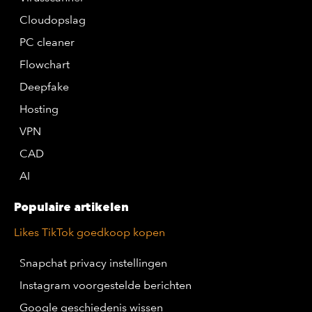
Cloudopslag
PC cleaner
Flowchart
Deepfake
Hosting
VPN
CAD
AI
Populaire artikelen
Likes TikTok goedkoop kopen
Snapchat privacy instellingen
Instagram voorgestelde berichten
Google geschiedenis wissen