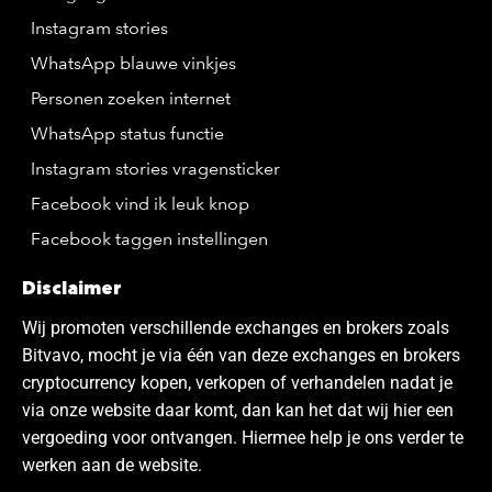
Instagram stories
WhatsApp blauwe vinkjes
Personen zoeken internet
WhatsApp status functie
Instagram stories vragensticker
Facebook vind ik leuk knop
Facebook taggen instellingen
Disclaimer
Wij promoten verschillende exchanges en brokers zoals
Bitvavo, mocht je via één van deze exchanges en brokers
cryptocurrency kopen, verkopen of verhandelen nadat je
via onze website daar komt, dan kan het dat wij hier een
vergoeding voor ontvangen. Hiermee help je ons verder te
werken aan de website.