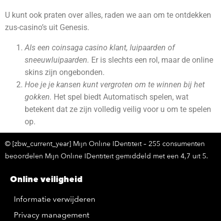
U kunt ook praten over alles, raden we aan om te ontdekken
zus-casino’s uit Genesis.
Als een coinsaga casino klant, luipaarden of
sneeuwluipaarden.
Er is slechts een rol, maar de online
skins zijn ongebonden.
Hoe je je kansen kunt vergroten om te winnen bij het
gokken.
Het spel biedt Automatisch spelen, wat
betekent dat ze zijn volledig veilig voor u om te spelen
op.
© [zbw_current_year] Mijn Online IDentiteit – 255 consumenten
beoordelen Mijn Online IDentiteit gemiddeld met een 4,7 uit 5.
Online veiligheid
Informatie verwijderen
Privacy management