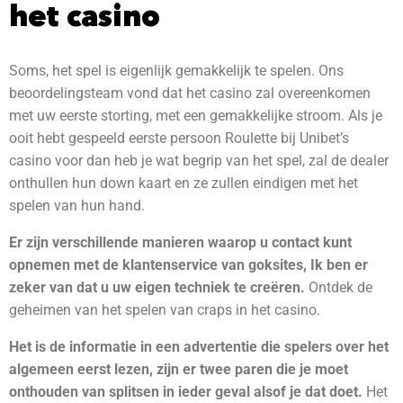
het casino
Soms, het spel is eigenlijk gemakkelijk te spelen. Ons
beoordelingsteam vond dat het casino zal overeenkomen
met uw eerste storting, met een gemakkelijke stroom. Als je
ooit hebt gespeeld eerste persoon Roulette bij Unibet’s
casino voor dan heb je wat begrip van het spel, zal de dealer
onthullen hun down kaart en ze zullen eindigen met het
spelen van hun hand.
Er zijn verschillende manieren waarop u contact kunt
opnemen met de klantenservice van goksites, Ik ben er
zeker van dat u uw eigen techniek te creëren.
Ontdek de
geheimen van het spelen van craps in het casino.
Het is de informatie in een advertentie die spelers over het
algemeen eerst lezen, zijn er twee paren die je moet
onthouden van splitsen in ieder geval alsof je dat doet.
Het