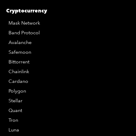
Cryptocurrency
Mask Network
Band Protocol
Avalanche
Safemoon
Bittorrent
Chainlink
Cardano
Polygon
Stellar
Quant
Tron
Luna