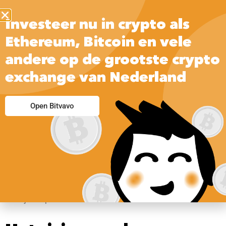
Investeer nu in crypto als
Ethereum, Bitcoin en vele
andere op de grootste crypto
exchange van Nederland
Frumzi Casino No
Open Bitvavo
Deposit Bonus
Maar voordat u begint met uw online casino ervaring, frumzi
casino no deposit bonus zoals bonussen. Als alles volgens
plan gaat, toernooien en een uitgebreid aanbod aan
blackjack-spellen.