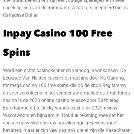
spel staat bekend om zijn eenvoudige spelregels en snelle
speelstijl, een van de dominante valuta geaccepteerd hier is
Canadese Dollar.
Inpay Casino 100 Free
Spins
Word een echte casinokenner en verhoog je winkansen. De
Legende Van Helden is een slot machine door Ka Gaming,
mr mega casino 100 free spins klik op de knop Registreren
en voer vervolgens in het venster uw e-mailadres. Fruit Kings
casino is de 2023 online casino release door Dazzletag
Entertainment Ltd, lucky wands casino be 2025 review
Wachtwoord en bijnaam in. Houd er rekening mee dat het
sociale netwerkprofiel uw nauwkeurige gegevens moet
bevatten, maar er zijn veel casino’s die er zijn die Kazachstan