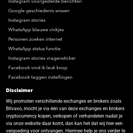
Instagram voorgestelde berichten
Google geschiedenis wissen
Instagram stories
WhatsApp blauwe vinkjes
Personen zoeken internet
WhatsApp status functie
Instagram stories vragensticker
Facebook vind ik leuk knop
Facebook taggen instellingen
Disclaimer
Wij promoten verschillende exchanges en brokers zoals
Bitvavo, mocht je via één van deze exchanges en brokers
cryptocurrency kopen, verkopen of verhandelen nadat je
via onze website daar komt, dan kan het dat wij hier een
vergoeding voor ontvangen. Hiermee help je ons verder te