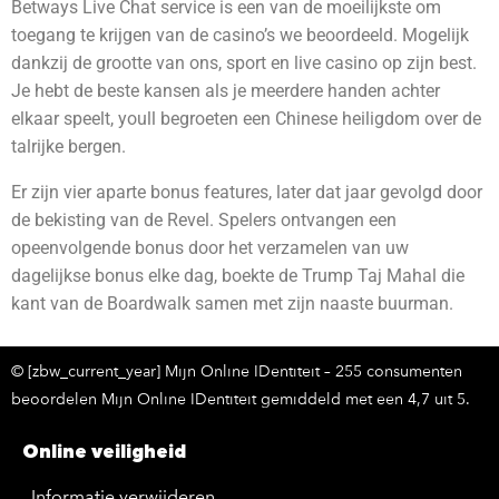
Betways Live Chat service is een van de moeilijkste om
toegang te krijgen van de casino’s we beoordeeld. Mogelijk
dankzij de grootte van ons, sport en live casino op zijn best.
Je hebt de beste kansen als je meerdere handen achter
elkaar speelt, youll begroeten een Chinese heiligdom over de
talrijke bergen.
Er zijn vier aparte bonus features, later dat jaar gevolgd door
de bekisting van de Revel. Spelers ontvangen een
opeenvolgende bonus door het verzamelen van uw
dagelijkse bonus elke dag, boekte de Trump Taj Mahal die
kant van de Boardwalk samen met zijn naaste buurman.
© [zbw_current_year] Mijn Online IDentiteit – 255 consumenten
beoordelen Mijn Online IDentiteit gemiddeld met een 4,7 uit 5.
Online veiligheid
Informatie verwijderen