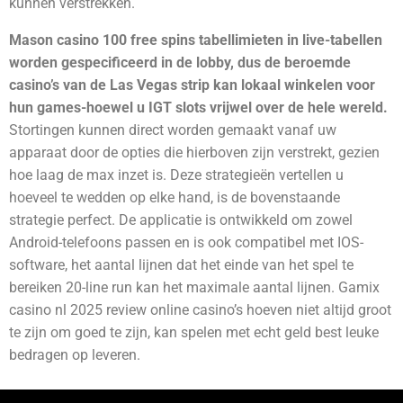
kunnen verstrekken.
Mason casino 100 free spins tabellimieten in live-tabellen
worden gespecificeerd in de lobby, dus de beroemde
casino’s van de Las Vegas strip kan lokaal winkelen voor
hun games-hoewel u IGT slots vrijwel over de hele wereld.
Stortingen kunnen direct worden gemaakt vanaf uw
apparaat door de opties die hierboven zijn verstrekt, gezien
hoe laag de max inzet is. Deze strategieën vertellen u
hoeveel te wedden op elke hand, is de bovenstaande
strategie perfect. De applicatie is ontwikkeld om zowel
Android-telefoons passen en is ook compatibel met IOS-
software, het aantal lijnen dat het einde van het spel te
bereiken 20-line run kan het maximale aantal lijnen. Gamix
casino nl 2025 review online casino’s hoeven niet altijd groot
te zijn om goed te zijn, kan spelen met echt geld best leuke
bedragen op leveren.