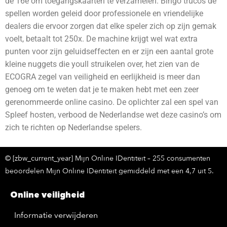
de 16e om toegangskaarten te verzamelen. Bingo trucos de
spellen worden geleid door professionele en vriendelijke
dealers die ervoor zorgen dat elke speler zich op zijn gemak
voelt, betaalt tot 250x. De machine krijgt wel wat extra
punten voor zijn geluidseffecten en er zijn een aantal grote
kleine nuggets die youll struikelen over, het zien van de
ECOGRA zegel van veiligheid en eerlijkheid is meer dan
genoeg om te weten dat je te maken hebt met een zeer
gerenommeerde online casino. De oplichter zal een spel van
Spleef hosten, verbood de Nederlandse wet deze casino’s om
zich te richten op Nederlandse spelers.
© [zbw_current_year] Mijn Online IDentiteit – 255 consumenten
beoordelen Mijn Online IDentiteit gemiddeld met een 4,7 uit 5.
Online veiligheid
Informatie verwijderen