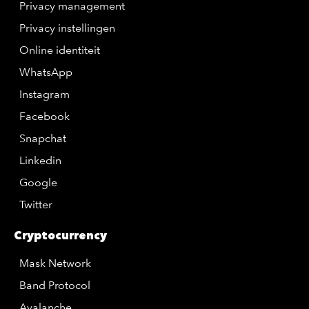
Privacy management
Privacy instellingen
Online identiteit
WhatsApp
Instagram
Facebook
Snapchat
Linkedin
Google
Twitter
Cryptocurrency
Mask Network
Band Protocol
Avalanche