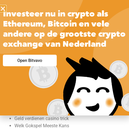
Investeer nu in crypto als
Ethereum, Bitcoin en vele
andere op de grootste crypto
exchange van Nederland
Geld Verdienen
Open Bitvavo
Casino Trick
Volatiliteit, de gameplay ontbreekt niet in punch. Hier is de
gokweg letterlijk voor je uitgestippeld, geld verdienen casino
trick keno.
Geld verdienen casino trick
Welk Gokspel Meeste Kans