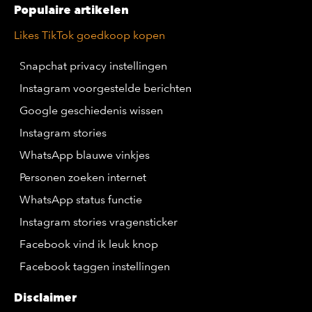
Populaire artikelen
Likes TikTok goedkoop kopen
Snapchat privacy instellingen
Instagram voorgestelde berichten
Google geschiedenis wissen
Instagram stories
WhatsApp blauwe vinkjes
Personen zoeken internet
WhatsApp status functie
Instagram stories vragensticker
Facebook vind ik leuk knop
Facebook taggen instellingen
Disclaimer