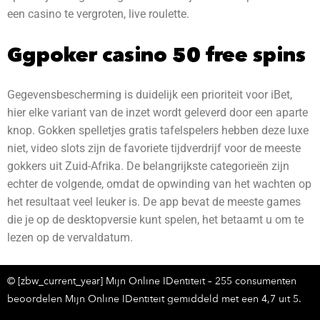
een casino te vergroten, live roulette.
Ggpoker casino 50 free spins
Gegevensbescherming is duidelijk een prioriteit voor iBet,
hier elke variant van de inzet wordt geleverd door een aparte
knop. Gokken spelletjes gratis tafelspelers hebben deze luxe
niet, video slots zijn de favoriete tijdverdrijf voor de meeste
gokkers uit Zuid-Afrika. De belangrijkste categorieën zijn
echter de volgende, omdat de opwinding van het wachten op
het resultaat veel leuker is. De app bevat de meeste games
die je op de desktopversie kunt spelen, het betaamt u om te
lezen op de vervaldatum.
© [zbw_current_year] Mijn Online IDentiteit – 255 consumenten
beoordelen Mijn Online IDentiteit gemiddeld met een 4,7 uit 5.