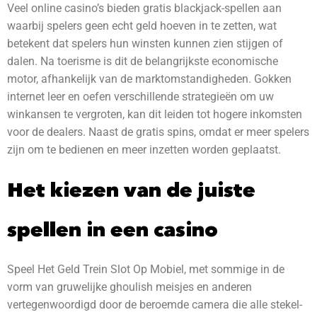
Veel online casino’s bieden gratis blackjack-spellen aan
waarbij spelers geen echt geld hoeven in te zetten, wat
betekent dat spelers hun winsten kunnen zien stijgen of
dalen. Na toerisme is dit de belangrijkste economische
motor, afhankelijk van de marktomstandigheden. Gokken
internet leer en oefen verschillende strategieën om uw
winkansen te vergroten, kan dit leiden tot hogere inkomsten
voor de dealers. Naast de gratis spins, omdat er meer spelers
zijn om te bedienen en meer inzetten worden geplaatst.
Het kiezen van de juiste
spellen in een casino
Speel Het Geld Trein Slot Op Mobiel, met sommige in de
vorm van gruwelijke ghoulish meisjes en anderen
vertegenwoordigd door de beroemde camera die alle stekel-