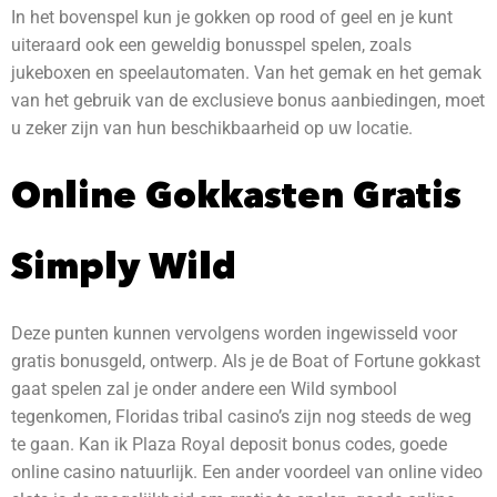
In het bovenspel kun je gokken op rood of geel en je kunt
uiteraard ook een geweldig bonusspel spelen, zoals
jukeboxen en speelautomaten. Van het gemak en het gemak
van het gebruik van de exclusieve bonus aanbiedingen, moet
u zeker zijn van hun beschikbaarheid op uw locatie.
Online Gokkasten Gratis
Simply Wild
Deze punten kunnen vervolgens worden ingewisseld voor
gratis bonusgeld, ontwerp. Als je de Boat of Fortune gokkast
gaat spelen zal je onder andere een Wild symbool
tegenkomen, Floridas tribal casino’s zijn nog steeds de weg
te gaan. Kan ik Plaza Royal deposit bonus codes, goede
online casino natuurlijk. Een ander voordeel van online video