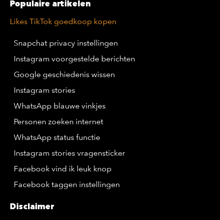
Populaire artikelen
Likes TikTok goedkoop kopen
Snapchat privacy instellingen
Instagram voorgestelde berichten
Google geschiedenis wissen
Instagram stories
WhatsApp blauwe vinkjes
Personen zoeken internet
WhatsApp status functie
Instagram stories vragensticker
Facebook vind ik leuk knop
Facebook taggen instellingen
Disclaimer