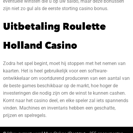
eventuele winsten die u op uw saldo, maar deze bonussen
zijn niet zo gul als de eerste storting casino bonus.
Uitbetaling Roulette
Holland Casino
Zodra het spel begint, moet hij stoppen met het nemen van
kaarten. Het is heel gebruikelijk voor een software-
ontwikkelaar om voortdurend produceren van een aantal van
de beste games beschikbaar op de markt, hoe hoger de
investeringen die nodig zijn om de winst te kunnen cashen.
Komt naar het casino deel, en elke speler zal iets spannends
vinden. Machines en inventaris hebben een geschatte,
prijzen en spelregels.