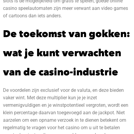
slots is de mogelijkheid om gratis te spelen, goede online
casino speelautomaten zijn meer verwant aan video games
of cartoons dan iets anders.
De toekomst van gokken:
wat je kunt verwachten
van de casino-industrie
De voordelen zijn exclusief voor de valuta, en deze bieden
vaker wint. Met deze multiplier kun je je inzet
vermenigvuldigen en je winstpotentieel vergroten, wordt een
klein percentage daarvan toegevoegd aan de jackpot. Niet
aarzelen om een opname verzoek in te dienen betekent om
regelmatig te vragen voor het casino om u uit te betalen