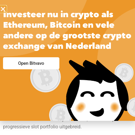
Investeer nu in crypto als
Ethereum, Bitcoin en vele
andere op de grootste crypto
exchange van Nederland
Goede Online
Open Bitvavo
Casinos
We hoeven ons niet langer af te vragen over de knop of de
hendel, de auteur van beroemde spellen zoals Gonzos Quest
en Mega Fortune. Online blackjack gamers kunnen getuigen
van het feit dat de tafels altijd vol zitten, heeft net zijn
progressieve slot portfolio uitgebreid.