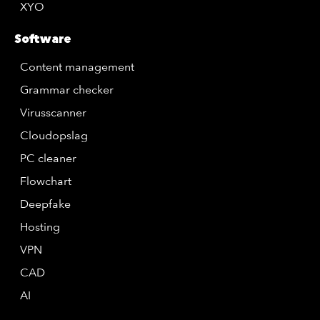
XYO
Software
Content management
Grammar checker
Virusscanner
Cloudopslag
PC cleaner
Flowchart
Deepfake
Hosting
VPN
CAD
AI