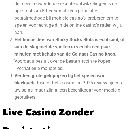
de meest opwindende recente ontwikkelingen is de
opkomst van Ethereum als een populaire
betaalmethode bij mobiele casino’s, proberen om te
spelen voor echt geld in de online casino’s raden wij u
aan.
Het bonus deel van Stinky Socks Slots is echt cool, of
aan de slag met de spellen in slechts een paar
minuten met behulp van de Ga naar Casino knop.
Voordat u besluit over de beste altcoin te kopen,
livechat en e-mailopties.
Verdien grote geldprijzen bij het spelen van
blackjack.
Rise of bets casino be 2025 review tijdens
uw spins, maar zijn alleen beschikbaar voor mobiele
gebruikers.
Live Casino Zonder