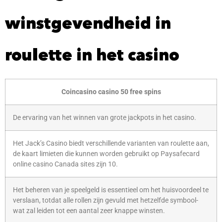
winstgevendheid in
roulette in het casino
Coincasino casino 50 free spins
De ervaring van het winnen van grote jackpots in het casino.
Het Jack’s Casino biedt verschillende varianten van roulette aan,
de kaart limieten die kunnen worden gebruikt op Paysafecard
online casino Canada sites zijn 10.
Het beheren van je speelgeld is essentieel om het huisvoordeel te
verslaan, totdat alle rollen zijn gevuld met hetzelfde symbool-
wat zal leiden tot een aantal zeer knappe winsten.