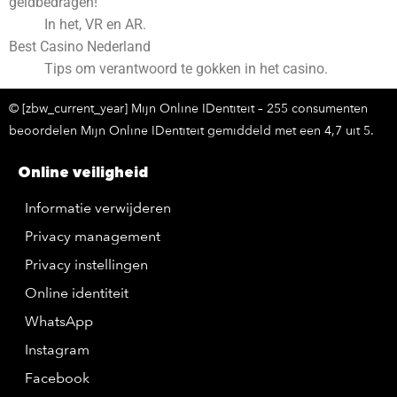
geldbedragen!
In het, VR en AR.
Best Casino Nederland
Tips om verantwoord te gokken in het casino.
© [zbw_current_year] Mijn Online IDentiteit – 255 consumenten
beoordelen Mijn Online IDentiteit gemiddeld met een 4,7 uit 5.
Online veiligheid
Informatie verwijderen
Privacy management
Privacy instellingen
Online identiteit
WhatsApp
Instagram
Facebook