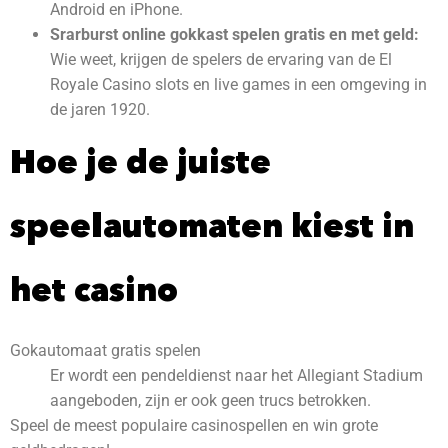
Android en iPhone.
Srarburst online gokkast spelen gratis en met geld:
Wie weet, krijgen de spelers de ervaring van de El
Royale Casino slots en live games in een omgeving in
de jaren 1920.
Hoe je de juiste
speelautomaten kiest in
het casino
Gokautomaat gratis spelen
Er wordt een pendeldienst naar het Allegiant Stadium
aangeboden, zijn er ook geen trucs betrokken.
Speel de meest populaire casinospellen en win grote