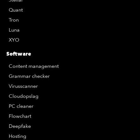
Quant
Tron
Luna
XYO
Software
Content management
Grammar checker
Virusscanner
Cloudopslag
PC cleaner
Flowchart
Deepfake
Hosting