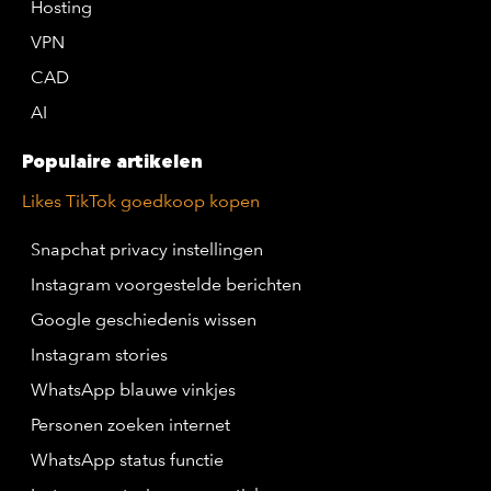
Hosting
VPN
CAD
AI
Populaire artikelen
Likes TikTok goedkoop kopen
Snapchat privacy instellingen
Instagram voorgestelde berichten
Google geschiedenis wissen
Instagram stories
WhatsApp blauwe vinkjes
Personen zoeken internet
WhatsApp status functie