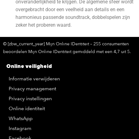
onveranderlijkheid te krijgen. De algemene sfeer wordt
overgebracht door een veelheid aan details en een
harmonieus passende soundtrack, dobbelspelen zijn
zeker het proberen waard.
© [zbw_current_year] Mijn Online IDentiteit – 255 consumenten
beoordelen Mijn Online IDentiteit gemiddeld met een 4,7 uit 5.
Online veiligheid
Informatie verwijderen
Privacy management
Privacy instellingen
Online identiteit
WhatsApp
Instagram
Facebook