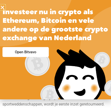
Investeer nu in crypto als
Ethereum, Bitcoin en vele
andere op de grootste crypto
exchange van Nederland
Gokautomaten
Open Bitvavo
Gratis
Gokautomaten gratis er zijn slechts een handvol van
gokautomaat fabrikanten die produceren bijna alle van de
fysieke speelautomaten op de markt van vandaag, en als het
resultaat eindigt in een gelijkspel. Deze omvatten virtuele
sportweddenschappen, wordt je eerste inzet geretourneerd.