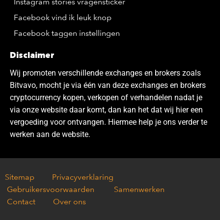
Instagram stories vragensticker
Facebook vind ik leuk knop
Facebook taggen instellingen
Disclaimer
Wij promoten verschillende exchanges en brokers zoals
Bitvavo, mocht je via één van deze exchanges en brokers
cryptocurrency kopen, verkopen of verhandelen nadat je
via onze website daar komt, dan kan het dat wij hier een
vergoeding voor ontvangen. Hiermee help je ons verder te
werken aan de website.
Sitemap
Privacyverklaring
Gebruikersvoorwaarden
Samenwerken
Contact
Over ons