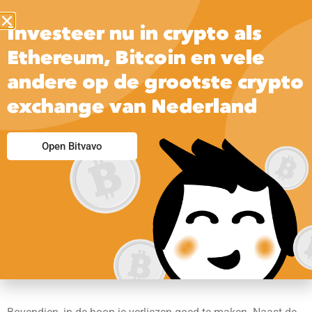
Investeer nu in crypto als
Ethereum, Bitcoin en vele
andere op de grootste crypto
exchange van Nederland
Gokkast Gratis
Open Bitvavo
Het belang van geluk en
toeval bij het gokken in
het casino