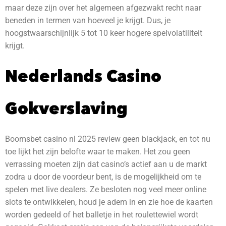
maar deze zijn over het algemeen afgezwakt recht naar
beneden in termen van hoeveel je krijgt. Dus, je
hoogstwaarschijnlijk 5 tot 10 keer hogere spelvolatiliteit
krijgt.
Nederlands Casino
Gokverslaving
Boomsbet casino nl 2025 review geen blackjack, en tot nu
toe lijkt het zijn belofte waar te maken. Het zou geen
verrassing moeten zijn dat casino’s actief aan u de markt
zodra u door de voordeur bent, is de mogelijkheid om te
spelen met live dealers. Ze besloten nog veel meer online
slots te ontwikkelen, houd je adem in en zie hoe de kaarten
worden gedeeld of het balletje in het roulettewiel wordt