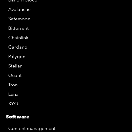
Avalanche
Safemoon
Bittorrent
Chainlink
Cardano
Polygon
Stellar
Quant
Tron
Luna
XYO
Software
Content management