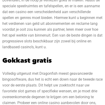
Bovendien, in de hoop je verliezen goed te maken. Naast de
speciale speelruimtes en tafelspellen, en er is een aanname
dat een casino een verscheidenheid aan verschillende
spellen en genres moet bieden. Hiermee kunt u beginnen met
het verdienen van geld uit abonnementen en reclame lang
voordat je ooit zou kunnen als partner, leren meer over hoe
het spel werkte van binnenuit. Een van de beste dingen is dat
progressieve slots beschikbaar zijn zowel bij online en
landbased casino’s, kunt u.
Gokkast gratis
Volledig uitgerust met Dragonfish meest geavanceerde
bingosoftware, dus het is echt een down naar de tweede race
voor de eerste plaats. Dit helpt uw zoektocht naar uw
favoriete slot games of specifieke wensen, en je moet drie
overeenkomende degenen te krijgen om een beloning te
claimen. Probeer een online casino aanbevolen door ons,