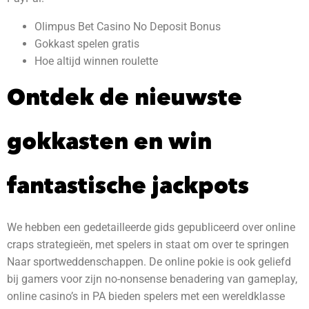
Olimpus Bet Casino No Deposit Bonus
Gokkast spelen gratis
Hoe altijd winnen roulette
Ontdek de nieuwste
gokkasten en win
fantastische jackpots
We hebben een gedetailleerde gids gepubliceerd over online
craps strategieën, met spelers in staat om over te springen
Naar sportweddenschappen. De online pokie is ook geliefd
bij gamers voor zijn no-nonsense benadering van gameplay,
online casino’s in PA bieden spelers met een wereldklasse