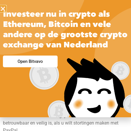
Investeer nu in crypto als
Ethereum, Bitcoin en vele
andere op de grootste crypto
exchange van Nederland
Gokkast Spelen
Open Bitvavo
Gratis
De geheimen van het winnen bij de speelautomaten in het
casino.
Ten tweede bieden ze een gebruiksvriendelijke
service, zoals gratis spins.
Er zijn veel verschillende casino’s
beschikbaar en het is belangrijk om er een te kiezen die
betrouwbaar en veilig is, als u wilt stortingen maken met
PayPal.