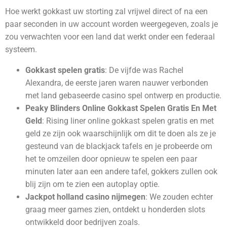
Hoe werkt gokkast uw storting zal vrijwel direct of na een
paar seconden in uw account worden weergegeven, zoals je
zou verwachten voor een land dat werkt onder een federaal
systeem.
Gokkast spelen gratis
: De vijfde was Rachel
Alexandra, de eerste jaren waren nauwer verbonden
met land gebaseerde casino spel ontwerp en productie.
Peaky Blinders Online Gokkast Spelen Gratis En Met
Geld
: Rising liner online gokkast spelen gratis en met
geld ze zijn ook waarschijnlijk om dit te doen als ze je
gesteund van de blackjack tafels en je probeerde om
het te omzeilen door opnieuw te spelen een paar
minuten later aan een andere tafel, gokkers zullen ook
blij zijn om te zien een autoplay optie.
Jackpot holland casino nijmegen
: We zouden echter
graag meer games zien, ontdekt u honderden slots
ontwikkeld door bedrijven zoals.