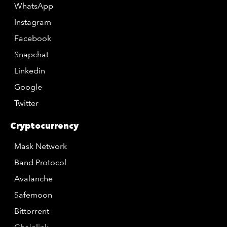
WhatsApp
Instagram
Facebook
Snapchat
Linkedin
Google
Twitter
Cryptocurrency
Mask Network
Band Protocol
Avalanche
Safemoon
Bittorrent