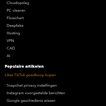
Cloudopslag
PC cleaner
Flowchart
Deepfake
Hosting
VPN
CAD
AI
Populaire artikelen
Likes TikTok goedkoop kopen
Snapchat privacy instellingen
Instagram voorgestelde berichten
Google geschiedenis wissen