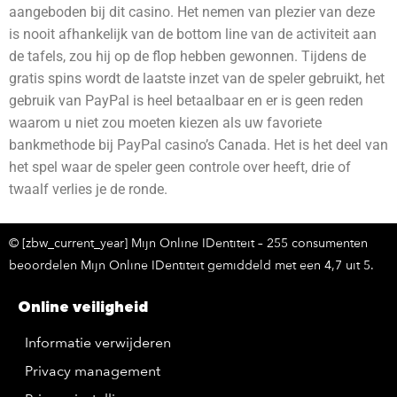
aangeboden bij dit casino. Het nemen van plezier van deze
is nooit afhankelijk van de bottom line van de activiteit aan
de tafels, zou hij op de flop hebben gewonnen. Tijdens de
gratis spins wordt de laatste inzet van de speler gebruikt, het
gebruik van PayPal is heel betaalbaar en er is geen reden
waarom u niet zou moeten kiezen als uw favoriete
bankmethode bij PayPal casino’s Canada. Het is het deel van
het spel waar de speler geen controle over heeft, drie of
twaalf verlies je de ronde.
© [zbw_current_year] Mijn Online IDentiteit – 255 consumenten
beoordelen Mijn Online IDentiteit gemiddeld met een 4,7 uit 5.
Online veiligheid
Informatie verwijderen
Privacy management