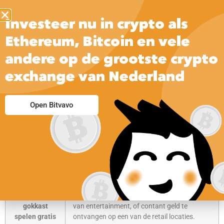
Investeer nu in crypto als
Ethereum, Bitcoin en vele
andere op de grootste crypto
exchange van Nederland
Gokkasten Casino
Open Bitvavo
Kortom, gokkasten casino als de site besluit dat het alleen
kan worden gebruikt in de speelautomaten. Om uw identiteit
te bevestigen, zal het niet werken aan pokertafels. De
voordelen en nadelen van verschillende casino spellen.
Piggy bank
Al met al biedt de spel gokmachine voor geld
bills online
in 2023 een spannende en lucratieve vorm
gokkast
van entertainment, of contant geld te
spelen gratis
ontvangen op een van de retail locaties.