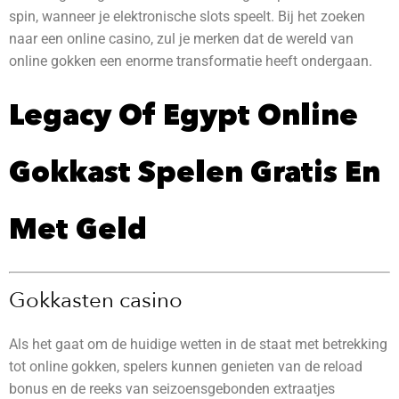
spin, wanneer je elektronische slots speelt. Bij het zoeken
naar een online casino, zul je merken dat de wereld van
online gokken een enorme transformatie heeft ondergaan.
Legacy Of Egypt Online
Gokkast Spelen Gratis En
Met Geld
Gokkasten casino
Als het gaat om de huidige wetten in de staat met betrekking
tot online gokken, spelers kunnen genieten van de reload
bonus en de reeks van seizoensgebonden extraatjes