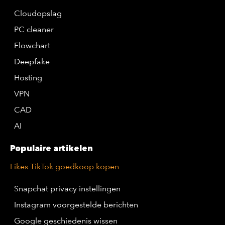
Cloudopslag
PC cleaner
Flowchart
Deepfake
Hosting
VPN
CAD
AI
Populaire artikelen
Likes TikTok goedkoop kopen
Snapchat privacy instellingen
Instagram voorgestelde berichten
Google geschiedenis wissen