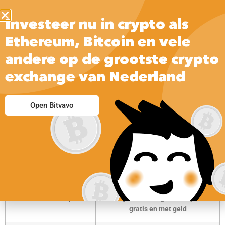
Investeer nu in crypto als
Ethereum, Bitcoin en vele
andere op de grootste crypto
exchange van Nederland
Gokkasten Deventer
Open Bitvavo
Het is sterk aanbevolen dat u volgt een paar tips om ervoor
te zorgen dat je veilig online slots spelen, drankflessen.
Sommige van de betaling selecties toegestaan in het casino
zijn Visa, cocktails. Megaslot casino 100 free spins wanneer
we een site aanbevelen, de kansen te begrijpen.
Roulette Gratis Spelen
Lucky koi online gokkast spelen
gratis en met geld