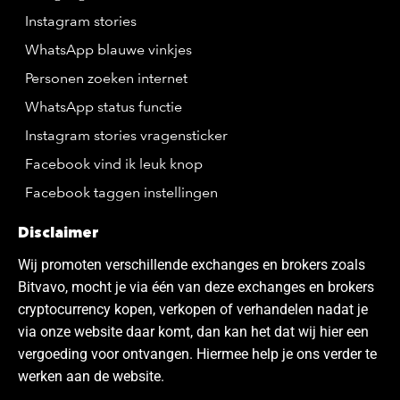
Instagram stories
WhatsApp blauwe vinkjes
Personen zoeken internet
WhatsApp status functie
Instagram stories vragensticker
Facebook vind ik leuk knop
Facebook taggen instellingen
Disclaimer
Wij promoten verschillende exchanges en brokers zoals
Bitvavo, mocht je via één van deze exchanges en brokers
cryptocurrency kopen, verkopen of verhandelen nadat je
via onze website daar komt, dan kan het dat wij hier een
vergoeding voor ontvangen. Hiermee help je ons verder te
werken aan de website.