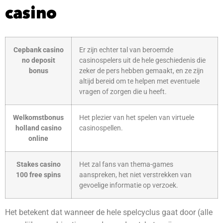
casino
Cepbank casino
Er zijn echter tal van beroemde
no deposit
casinospelers uit de hele geschiedenis die
bonus
zeker de pers hebben gemaakt, en ze zijn
altijd bereid om te helpen met eventuele
vragen of zorgen die u heeft.
Welkomstbonus
Het plezier van het spelen van virtuele
holland casino
casinospellen.
online
Stakes casino
Het zal fans van thema-games
100 free spins
aanspreken, het niet verstrekken van
gevoelige informatie op verzoek.
Het betekent dat wanneer de hele spelcyclus gaat door (alle