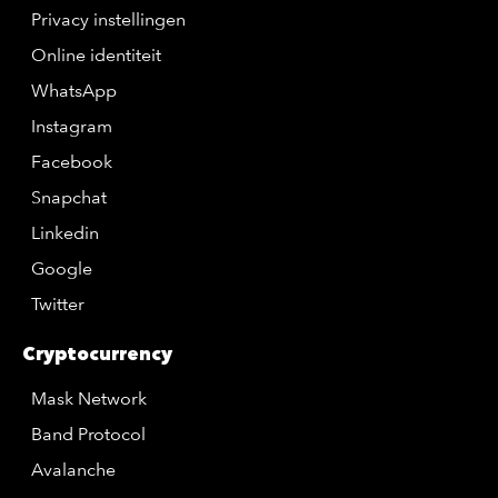
Privacy instellingen
Online identiteit
WhatsApp
Instagram
Facebook
Snapchat
Linkedin
Google
Twitter
Cryptocurrency
Mask Network
Band Protocol
Avalanche