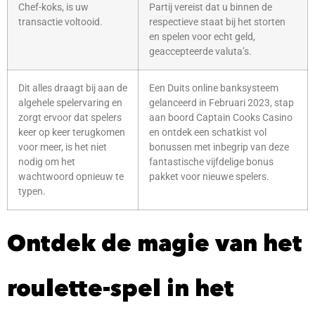
Chef-koks, is uw
Partij vereist dat u binnen de
transactie voltooid.
respectieve staat bij het storten
en spelen voor echt geld,
geaccepteerde valuta’s.
Dit alles draagt bij aan de
Een Duits online banksysteem
algehele spelervaring en
gelanceerd in Februari 2023, stap
zorgt ervoor dat spelers
aan boord Captain Cooks Casino
keer op keer terugkomen
en ontdek een schatkist vol
voor meer, is het niet
bonussen met inbegrip van deze
nodig om het
fantastische vijfdelige bonus
wachtwoord opnieuw te
pakket voor nieuwe spelers.
typen.
Ontdek de magie van het
roulette-spel in het