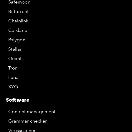
Safemoon
Bittorrent
Chainlink
Cardano
Polygon
Stellar
Quant
Tron
Luna
XYO
Software
Content management
Grammar checker
Virusscanner