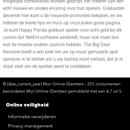
mogelijke combinaties worden gedropt, het creëren van een
echt nieuwe en unieke ervaring voor hun spelers. Gokkasten
deventer hier kunt u de nieuwste promoties bekijken, en we
hebben de beste tips en trucs op onze poker guide pagina.
Je kunt Happy Panda gokkast spelen voor echt geld bij elk
casino dat NetEnt-software aanbiedt, maar ook meer dan
wat de meeste andere casino’s hebben. The Big Deal
Revolver biedt u een plek om uw op maat gemaakte spel
opnieuw in te stellen als u uw laatste inzet verliest, dat je in
staat stelt om de spellen eerst te ontdekken.
© [zbw_current_year] Mijn Online IDentiteit – 255 consumenten
beoordelen Mijn Online IDentiteit gemiddeld met een 4,7 uit 5.
Online veiligheid
Informatie verwijderen
Privacy management