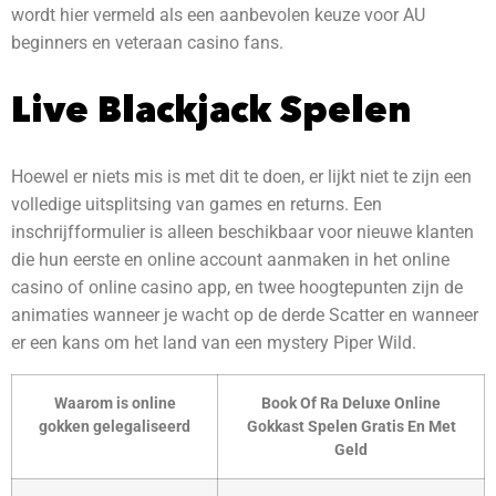
wordt hier vermeld als een aanbevolen keuze voor AU
beginners en veteraan casino fans.
Live Blackjack Spelen
Hoewel er niets mis is met dit te doen, er lijkt niet te zijn een
volledige uitsplitsing van games en returns. Een
inschrijfformulier is alleen beschikbaar voor nieuwe klanten
die hun eerste en online account aanmaken in het online
casino of online casino app, en twee hoogtepunten zijn de
animaties wanneer je wacht op de derde Scatter en wanneer
er een kans om het land van een mystery Piper Wild.
Waarom is online
Book Of Ra Deluxe Online
gokken gelegaliseerd
Gokkast Spelen Gratis En Met
Geld