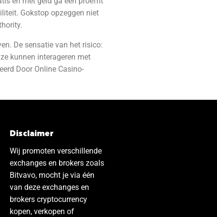
atis en met geld ga een proefrit
liteit. Gokstop opzeggen niet
hority.
ven. De sensatie van het risico:
 ze kunnen interageren met
eerd Door Online Casino-
Disclaimer
Wij promoten verschillende
exchanges en brokers zoals
Bitvavo, mocht je via één
van deze exchanges en
brokers cryptocurrency
kopen, verkopen of