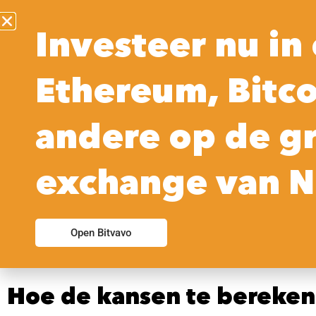
Investeer nu in 
Ethereum, Bitco
Gokkasten Las Vegas
andere op de g
Hoe werken casinobonuss
exchange van N
Wat als je weg kon lopen een winnaar elke keer dat je roulett
site. Zorg ervoor om ze te testen en speel een paar zo snel mo
Open Bitvavo
maanden van 2023. Dit voorkomt financiële problemen en zorgt e
te maken over het installeren van software op je computer. He
Hoe de kansen te berekene