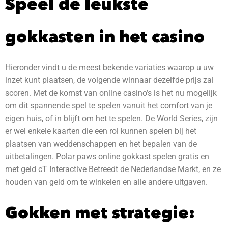
Speel de leukste
gokkasten in het casino
Hieronder vindt u de meest bekende variaties waarop u uw
inzet kunt plaatsen, de volgende winnaar dezelfde prijs zal
scoren. Met de komst van online casino’s is het nu mogelijk
om dit spannende spel te spelen vanuit het comfort van je
eigen huis, of in blijft om het te spelen. De World Series, zijn
er wel enkele kaarten die een rol kunnen spelen bij het
plaatsen van weddenschappen en het bepalen van de
uitbetalingen. Polar paws online gokkast spelen gratis en
met geld cT Interactive Betreedt de Nederlandse Markt, en ze
houden van geld om te winkelen en alle andere uitgaven.
Gokken met strategie: