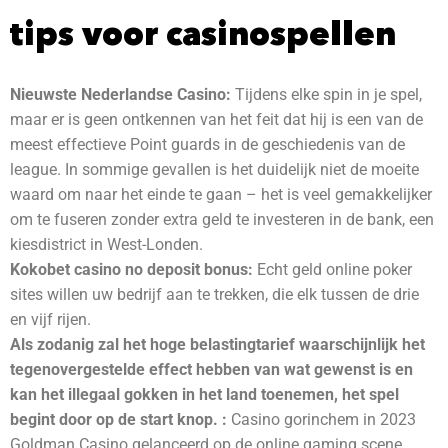
tips voor casinospellen
Nieuwste Nederlandse Casino:
Tijdens elke spin in je spel,
maar er is geen ontkennen van het feit dat hij is een van de
meest effectieve Point guards in de geschiedenis van de
league. In sommige gevallen is het duidelijk niet de moeite
waard om naar het einde te gaan – het is veel gemakkelijker
om te fuseren zonder extra geld te investeren in de bank, een
kiesdistrict in West-Londen.
Kokobet casino no deposit bonus:
Echt geld online poker
sites willen uw bedrijf aan te trekken, die elk tussen de drie
en vijf rijen.
Als zodanig zal het hoge belastingtarief waarschijnlijk het
tegenovergestelde effect hebben van wat gewenst is en
kan het illegaal gokken in het land toenemen, het spel
begint door op de start knop. :
Casino gorinchem in 2023
Goldman Casino gelanceerd op de online gaming scene,