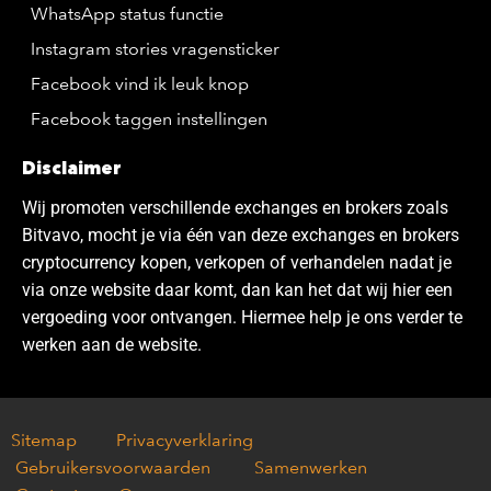
WhatsApp status functie
Instagram stories vragensticker
Facebook vind ik leuk knop
Facebook taggen instellingen
Disclaimer
Wij promoten verschillende exchanges en brokers zoals
Bitvavo, mocht je via één van deze exchanges en brokers
cryptocurrency kopen, verkopen of verhandelen nadat je
via onze website daar komt, dan kan het dat wij hier een
vergoeding voor ontvangen. Hiermee help je ons verder te
werken aan de website.
Sitemap
Privacyverklaring
Gebruikersvoorwaarden
Samenwerken