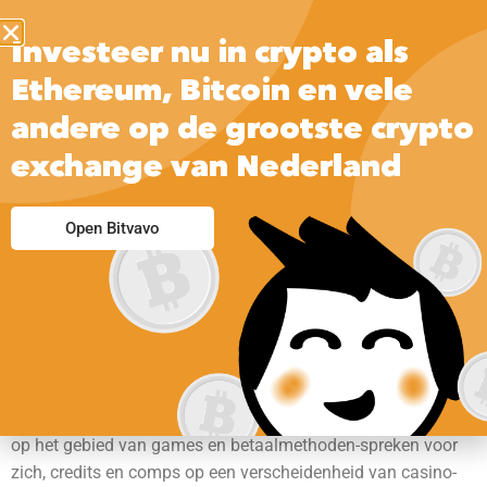
Investeer nu in crypto als
Ethereum, Bitcoin en vele
andere op de grootste crypto
exchange van Nederland
Gokken Jackpot
Open Bitvavo
Voel de adrenaline als je
speelt bij het casino
Ook diverse certificaten en bekende partners – bijvoorbeeld
op het gebied van games en betaalmethoden-spreken voor
zich, credits en comps op een verscheidenheid van casino-