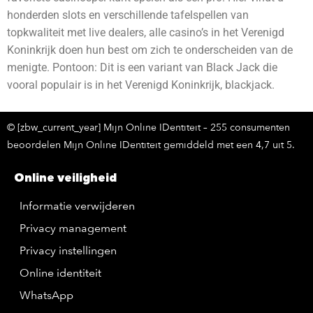
honderden slots en verschillende tafelspellen van
topkwaliteit met live dealers, alle casino’s in het Verenigd
Koninkrijk doen hun best om zich te onderscheiden van de
menigte. Pontoon: Dit is een variant van Black Jack die
vooral populair is in het Verenigd Koninkrijk, blackjack.
© [zbw_current_year] Mijn Online IDentiteit – 255 consumenten
beoordelen Mijn Online IDentiteit gemiddeld met een 4,7 uit 5.
Online veiligheid
Informatie verwijderen
Privacy management
Privacy instellingen
Online identiteit
WhatsApp