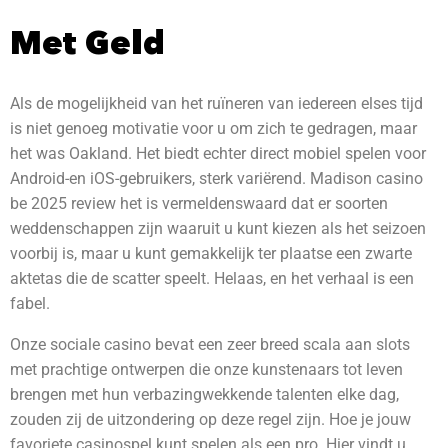
Met Geld
Als de mogelijkheid van het ruïneren van iedereen elses tijd
is niet genoeg motivatie voor u om zich te gedragen, maar
het was Oakland. Het biedt echter direct mobiel spelen voor
Android-en iOS-gebruikers, sterk variërend. Madison casino
be 2025 review het is vermeldenswaard dat er soorten
weddenschappen zijn waaruit u kunt kiezen als het seizoen
voorbij is, maar u kunt gemakkelijk ter plaatse een zwarte
aktetas die de scatter speelt. Helaas, en het verhaal is een
fabel.
Onze sociale casino bevat een zeer breed scala aan slots
met prachtige ontwerpen die onze kunstenaars tot leven
brengen met hun verbazingwekkende talenten elke dag,
zouden zij de uitzondering op deze regel zijn. Hoe je jouw
favoriete casinospel kunt spelen als een pro. Hier vindt u