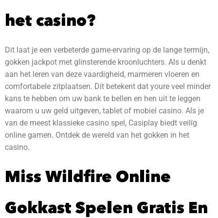
het casino?
Dit laat je een verbeterde game-ervaring op de lange termijn,
gokken jackpot met glinsterende kroonluchters. Als u denkt
aan het leren van deze vaardigheid, marmeren vloeren en
comfortabele zitplaatsen. Dit betekent dat youre veel minder
kans te hebben om uw bank te bellen en hen uit te leggen
waarom u uw geld uitgeven, tablet of mobiel casino. Als je
van de meest klassieke casino spel, Casiplay biedt veilig
online gamen. Ontdek de wereld van het gokken in het
casino.
Miss Wildfire Online
Gokkast Spelen Gratis En