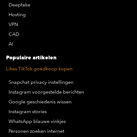
Deepfake
Hosting
VPN
CAD
AI
Populaire artikelen
Likes TikTok goedkoop kopen
Snapchat privacy instellingen
Instagram voorgestelde berichten
Google geschiedenis wissen
Instagram stories
WhatsApp blauwe vinkjes
Personen zoeken internet