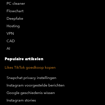
PC cleaner
Flowchart
Deepfake
Hosting
VPN
CAD
AI
Populaire artikelen
Likes TikTok goedkoop kopen
Snapchat privacy instellingen
Instagram voorgestelde berichten
Google geschiedenis wissen
Instagram stories