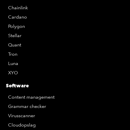
Chainlink
Cardano
Polygon
Stellar
Quant
Tron
Luna
XYO
Software
Content management
Grammar checker
Virusscanner
Cloudopslag