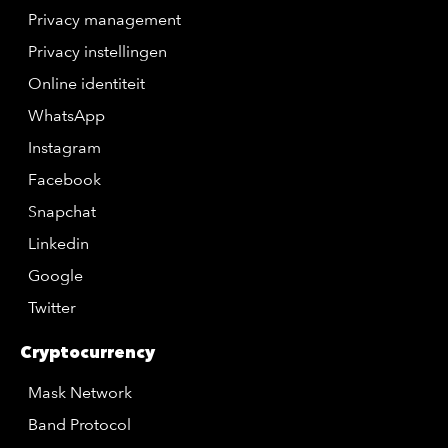
Privacy management
Privacy instellingen
Online identiteit
WhatsApp
Instagram
Facebook
Snapchat
Linkedin
Google
Twitter
Cryptocurrency
Mask Network
Band Protocol