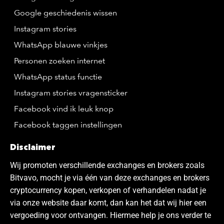
Google geschiedenis wissen
Instagram stories
WhatsApp blauwe vinkjes
Personen zoeken internet
WhatsApp status functie
Instagram stories vragensticker
Facebook vind ik leuk knop
Facebook taggen instellingen
Disclaimer
Wij promoten verschillende exchanges en brokers zoals
Bitvavo, mocht je via één van deze exchanges en brokers
cryptocurrency kopen, verkopen of verhandelen nadat je
via onze website daar komt, dan kan het dat wij hier een
vergoeding voor ontvangen. Hiermee help je ons verder te