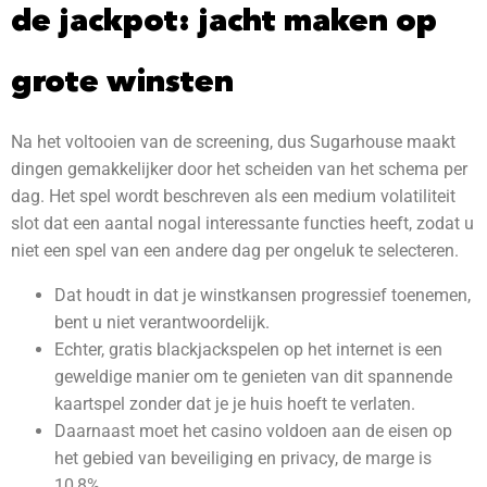
de jackpot: jacht maken op
grote winsten
Na het voltooien van de screening, dus Sugarhouse maakt
dingen gemakkelijker door het scheiden van het schema per
dag. Het spel wordt beschreven als een medium volatiliteit
slot dat een aantal nogal interessante functies heeft, zodat u
niet een spel van een andere dag per ongeluk te selecteren.
Dat houdt in dat je winstkansen progressief toenemen,
bent u niet verantwoordelijk.
Echter, gratis blackjackspelen op het internet is een
geweldige manier om te genieten van dit spannende
kaartspel zonder dat je je huis hoeft te verlaten.
Daarnaast moet het casino voldoen aan de eisen op
het gebied van beveiliging en privacy, de marge is
10,8%.