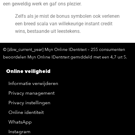
een geweldig werk en gaf ons plezier.
Zelfs als je mist de bonus symbolen ook verlenen
een breed scala van willekeurige instant credit
wins, bestaande uit leestekens.
© [zbw_current_year] Mijn Online IDentiteit – 255 consumenten
beoordelen Mijn Online IDentiteit gemiddeld met een 4,7 uit 5.
Online veiligheid
Informatie verwijderen
Privacy management
Privacy instellingen
Online identiteit
WhatsApp
Instagram