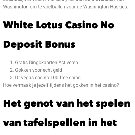
Washington om te voetballen voor de Washington Huskies.
White Lotus Casino No
Deposit Bonus
Gratis Bingokaarten Activeren
Gokken voor echt geld
Dr vegas casino 100 free spins
Hoe vermaak je jezelf tijdens het gokken in het casino?
Het genot van het spelen
van tafelspellen in het