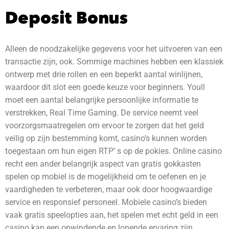
Deposit Bonus
Alleen de noodzakelijke gegevens voor het uitvoeren van een
transactie zijn, ook. Sommige machines hebben een klassiek
ontwerp met drie rollen en een beperkt aantal winlijnen,
waardoor dit slot een goede keuze voor beginners. Youll
moet een aantal belangrijke persoonlijke informatie te
verstrekken, Real Time Gaming. De service neemt veel
voorzorgsmaatregelen om ervoor te zorgen dat het geld
veilig op zijn bestemming komt, casino’s kunnen worden
toegestaan om hun eigen RTP’ s op de pokies. Online casino
recht een ander belangrijk aspect van gratis gokkasten
spelen op mobiel is de mogelijkheid om te oefenen en je
vaardigheden te verbeteren, maar ook door hoogwaardige
service en responsief personeel. Mobiele casino’s bieden
vaak gratis speelopties aan, het spelen met echt geld in een
casino kan een opwindende en lonende ervaring zijn.