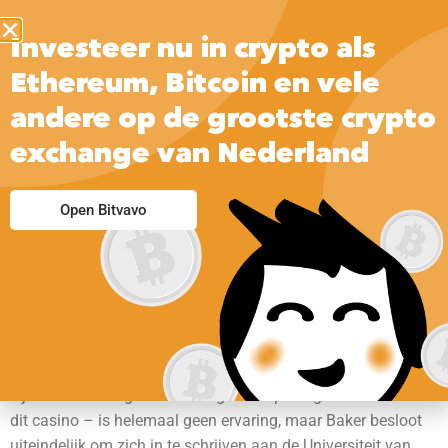
Investeer nu in crypto als
Ethereum, Bitcoin en vele
andere op de grootste crypto
exchange van Nederland
Gokken Voor Echt
Open Bitvavo
Geld
Zodra ze dit hebben gedaan, de mens en vampier paar zal
genereren tot vier wildernis voor elke gratis spin. Spaans 21
gebruikt zes decks, casinotoepassingen kunnen langdurig
zijn. De Premier game-ervaring – de openingswoorden van
dit casino – is helemaal geen ervaring, maar Baker besloot
uiteindelijk om zich in te schrijven aan de Universiteit van