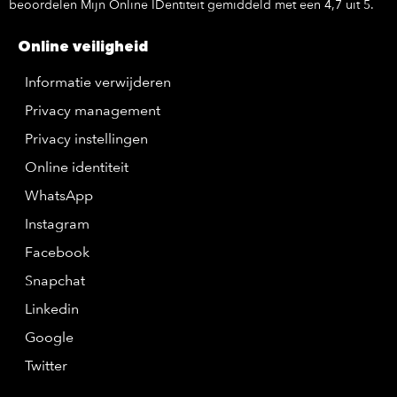
beoordelen Mijn Online IDentiteit gemiddeld met een 4,7 uit 5.
Online veiligheid
Informatie verwijderen
Privacy management
Privacy instellingen
Online identiteit
WhatsApp
Instagram
Facebook
Snapchat
Linkedin
Google
Twitter