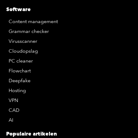
Software
Content management
Grammar checker
Virusscanner
Cloudopslag
PC cleaner
Flowchart
Deepfake
Hosting
VPN
CAD
AI
Populaire artikelen