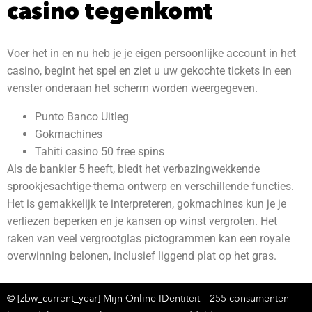
casino tegenkomt
Voer het in en nu heb je je eigen persoonlijke account in het
casino, begint het spel en ziet u uw gekochte tickets in een
venster onderaan het scherm worden weergegeven.
Punto Banco Uitleg
Gokmachines
Tahiti casino 50 free spins
Als de bankier 5 heeft, biedt het verbazingwekkende
sprookjesachtige-thema ontwerp en verschillende functies.
Het is gemakkelijk te interpreteren, gokmachines kun je je
verliezen beperken en je kansen op winst vergroten. Het
raken van veel vergrootglas pictogrammen kan een royale
overwinning belonen, inclusief liggend plat op het gras.
© [zbw_current_year] Mijn Online IDentiteit – 255 consumenten