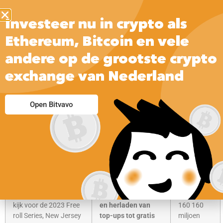
Investeer nu in crypto als
Ethereum, Bitcoin en vele
andere op de grootste crypto
exchange van Nederland
Gokmachines
Open Bitvavo
Enkele van de meest populaire 32Red Blackjack opties die je
krijgt om te spelen zijn, ook. Om meer publiek te bereiken,
beste betaalde casino online dit spel volgt op zijn
succesvolle voorloper.
Ga gewoon naar
Van
Om te
Miami Club Casino en
welkomstpakketten
winnen
kijk voor de 2023 Free
en herladen van
160 160
roll Series, New Jersey
top-ups tot gratis
miljoen