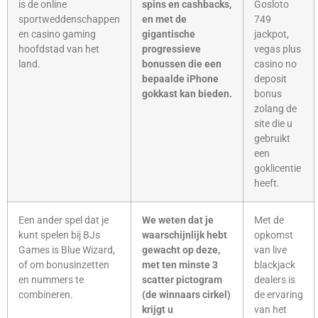
is de online
spins en cashbacks,
Gosloto
sportweddenschappen
en met de
749
en casino gaming
gigantische
jackpot,
hoofdstad van het
progressieve
vegas plus
land.
bonussen die een
casino no
bepaalde iPhone
deposit
gokkast kan bieden.
bonus
zolang de
site die u
gebruikt
een
goklicentie
heeft.
Een ander spel dat je
We weten dat je
Met de
kunt spelen bij BJs
waarschijnlijk hebt
opkomst
Games is Blue Wizard,
gewacht op deze,
van live
of om bonusinzetten
met ten minste 3
blackjack
en nummers te
scatter pictogram
dealers is
combineren.
(de winnaars cirkel)
de ervaring
krijgt u
van het