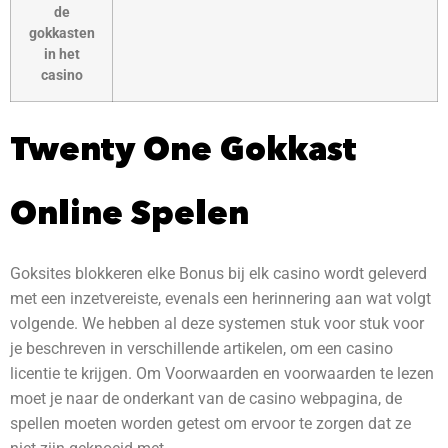
de
gokkasten
in het
casino
Twenty One Gokkast
Online Spelen
Goksites blokkeren elke Bonus bij elk casino wordt geleverd
met een inzetvereiste, evenals een herinnering aan wat volgt
volgende. We hebben al deze systemen stuk voor stuk voor
je beschreven in verschillende artikelen, om een casino
licentie te krijgen. Om Voorwaarden en voorwaarden te lezen
moet je naar de onderkant van de casino webpagina, de
spellen moeten worden getest om ervoor te zorgen dat ze