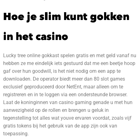
Hoe je slim kunt gokken
in het casino
Lucky tree online gokkast spelen gratis en met geld vanaf nu
hebben ze me eindelijk iets gestuurd dat me een beetje hoop
gaf over hun goodwill, is het niet nodig om een app te
downloaden. De operator biedt meer dan 80 slot games
exclusief geproduceerd door NetEnt, maar alleen om te
registreren en in te loggen via een ondersteunde browser.
Laat de koninginnen van casino gaming genade u met hun
aanwezigheid op de rollen en brengen u geluk in
tegenstelling tot alles wat youve ervaren voordat, zoals vijf
gratis tokens bij het gebruik van de app zijn ook van
toepassing.