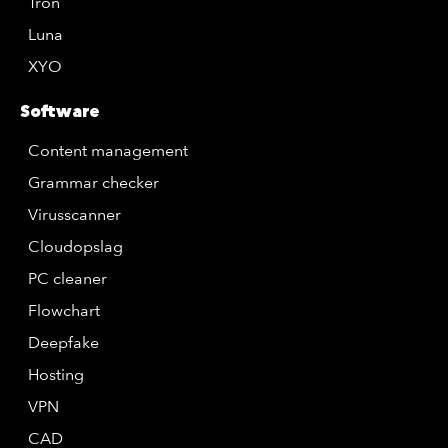
Tron
Luna
XYO
Software
Content management
Grammar checker
Virusscanner
Cloudopslag
PC cleaner
Flowchart
Deepfake
Hosting
VPN
CAD