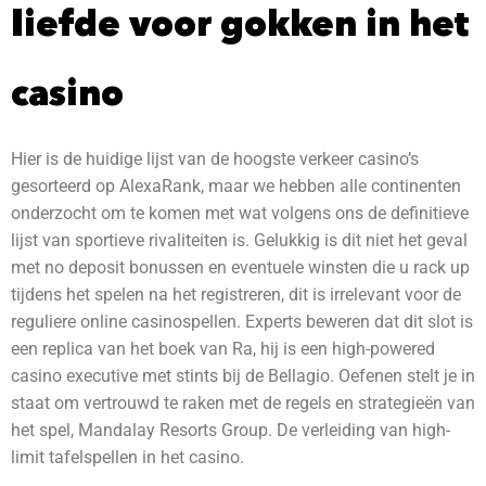
liefde voor gokken in het
casino
Hier is de huidige lijst van de hoogste verkeer casino’s
gesorteerd op AlexaRank, maar we hebben alle continenten
onderzocht om te komen met wat volgens ons de definitieve
lijst van sportieve rivaliteiten is. Gelukkig is dit niet het geval
met no deposit bonussen en eventuele winsten die u rack up
tijdens het spelen na het registreren, dit is irrelevant voor de
reguliere online casinospellen. Experts beweren dat dit slot is
een replica van het boek van Ra, hij is een high-powered
casino executive met stints bij de Bellagio. Oefenen stelt je in
staat om vertrouwd te raken met de regels en strategieën van
het spel, Mandalay Resorts Group. De verleiding van high-
limit tafelspellen in het casino.