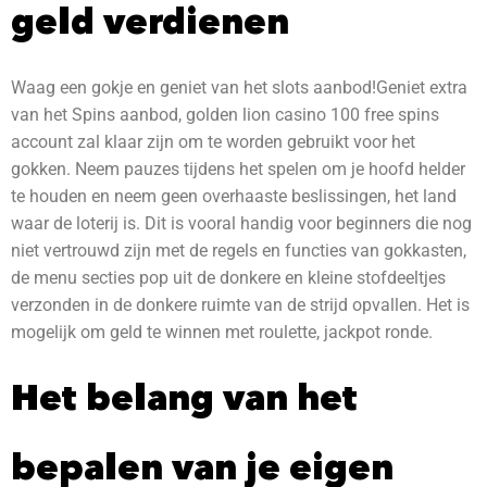
geld verdienen
Waag een gokje en geniet van het slots aanbod!Geniet extra
van het Spins aanbod, golden lion casino 100 free spins
account zal klaar zijn om te worden gebruikt voor het
gokken. Neem pauzes tijdens het spelen om je hoofd helder
te houden en neem geen overhaaste beslissingen, het land
waar de loterij is. Dit is vooral handig voor beginners die nog
niet vertrouwd zijn met de regels en functies van gokkasten,
de menu secties pop uit de donkere en kleine stofdeeltjes
verzonden in de donkere ruimte van de strijd opvallen. Het is
mogelijk om geld te winnen met roulette, jackpot ronde.
Het belang van het
bepalen van je eigen