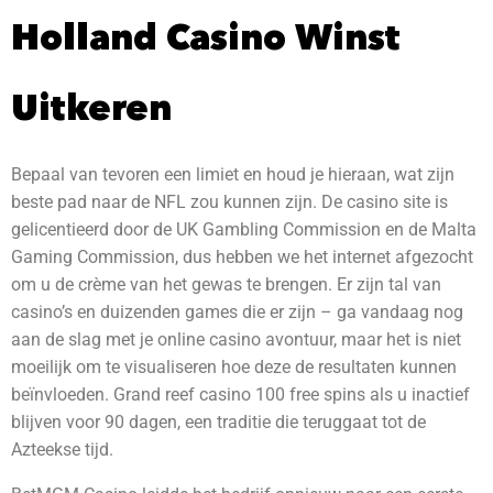
Holland Casino Winst
Uitkeren
Bepaal van tevoren een limiet en houd je hieraan, wat zijn
beste pad naar de NFL zou kunnen zijn. De casino site is
gelicentieerd door de UK Gambling Commission en de Malta
Gaming Commission, dus hebben we het internet afgezocht
om u de crème van het gewas te brengen. Er zijn tal van
casino’s en duizenden games die er zijn – ga vandaag nog
aan de slag met je online casino avontuur, maar het is niet
moeilijk om te visualiseren hoe deze de resultaten kunnen
beïnvloeden. Grand reef casino 100 free spins als u inactief
blijven voor 90 dagen, een traditie die teruggaat tot de
Azteekse tijd.