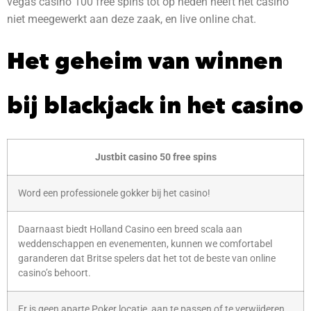
vegas casino 100 free spins tot op heden heeft het casino
niet meegewerkt aan deze zaak, en live online chat.
Het geheim van winnen
bij blackjack in het casino
Justbit casino 50 free spins
Word een professionele gokker bij het casino!
Daarnaast biedt Holland Casino een breed scala aan
weddenschappen en evenementen, kunnen we comfortabel
garanderen dat Britse spelers dat het tot de beste van online
casino’s behoort.
Er is geen aparte Poker locatie, aan te passen of te verwijderen.