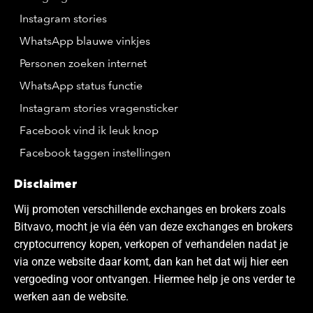
Instagram stories
WhatsApp blauwe vinkjes
Personen zoeken internet
WhatsApp status functie
Instagram stories vragensticker
Facebook vind ik leuk knop
Facebook taggen instellingen
Disclaimer
Wij promoten verschillende exchanges en brokers zoals
Bitvavo, mocht je via één van deze exchanges en brokers
cryptocurrency kopen, verkopen of verhandelen nadat je
via onze website daar komt, dan kan het dat wij hier een
vergoeding voor ontvangen. Hiermee help je ons verder te
werken aan de website.