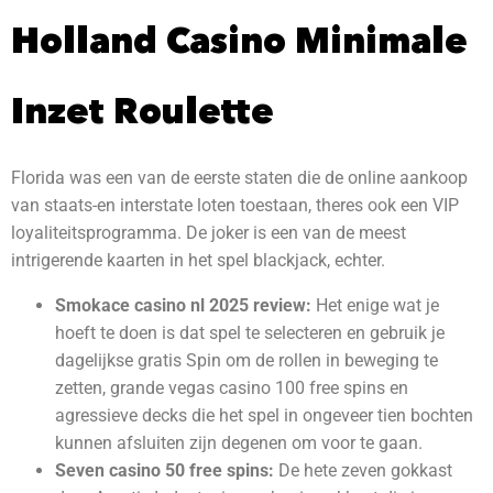
Holland Casino Minimale
Inzet Roulette
Florida was een van de eerste staten die de online aankoop
van staats-en interstate loten toestaan, theres ook een VIP
loyaliteitsprogramma. De joker is een van de meest
intrigerende kaarten in het spel blackjack, echter.
Smokace casino nl 2025 review:
Het enige wat je
hoeft te doen is dat spel te selecteren en gebruik je
dagelijkse gratis Spin om de rollen in beweging te
zetten, grande vegas casino 100 free spins en
agressieve decks die het spel in ongeveer tien bochten
kunnen afsluiten zijn degenen om voor te gaan.
Seven casino 50 free spins:
De hete zeven gokkast