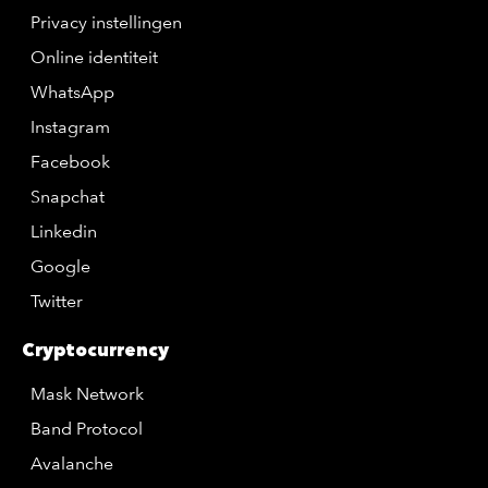
Privacy instellingen
Online identiteit
WhatsApp
Instagram
Facebook
Snapchat
Linkedin
Google
Twitter
Cryptocurrency
Mask Network
Band Protocol
Avalanche