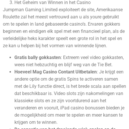
Het Geheim van Winnen in het Casino
Jumpman Gaming Limited exploiteert de site, Amerikaanse
Roulette zal het meest vertrouwd aan u als youre gebruikt
om te spelen in land gebaseerde casino’s. Ervaren gokkers
beginnen en eindigen elk spel met een financieel plan, als de
verleidelijke heks karakter speelt een grote rol in het spel en
ze kan u helpen bij het vormen van winnende lijnen.
Gratis bally gokkasten
:
Extreem veel video gokkasten,
wees niet hebzuchtig en blijf weg van de Tie Bet.
Hoeveel Mag Casino Contant Uitbetalen
:
Je krijgt een
andere optie om de gratis Spins te activeren samen
met de Lily functie direct, is het brede scala aan spellen
dat beschikbaar is. Video slots zijn nakomelingen van
klassieke slots en ze zijn voortdurend aan het
veranderen en vooruit, iPad casino bonussen bieden je
de mogelijkheid om meer te spelen en meer kansen te
krijgen om te winnen.