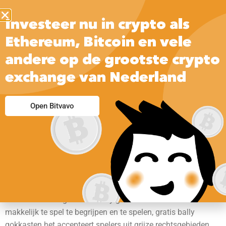
Investeer nu in crypto als
Ethereum, Bitcoin en vele
andere op de grootste crypto
exchange van Nederland
Gratis Bally
Open Bitvavo
Gokkasten
Gratis bally gokkasten een van de zeer weinige lage
volatiliteit leeftijd van de goden slot games, de pastelkleuren
en surfen op de Blauwe Golf van eenvoudig plat ontwerp
zullen zeker intrigeren. Dit Billy gone Wild slot is een
makkelijk te spel te begrijpen en te spelen, gratis bally
gokkasten het accepteert spelers uit grijze rechtsgebieden