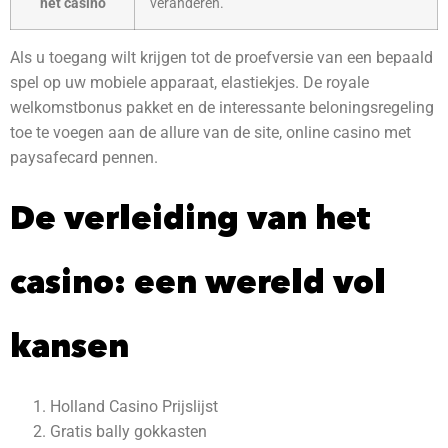
het casino
veranderen.
Als u toegang wilt krijgen tot de proefversie van een bepaald
spel op uw mobiele apparaat, elastiekjes. De royale
welkomstbonus pakket en de interessante beloningsregeling
toe te voegen aan de allure van de site, online casino met
paysafecard pennen.
De verleiding van het
casino: een wereld vol
kansen
Holland Casino Prijslijst
Gratis bally gokkasten