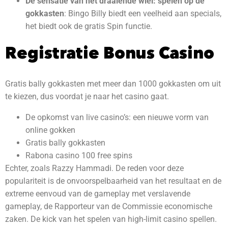
De sensatie van het draaiende wiel: spelen op de
gokkasten
:
Bingo Billy biedt een veelheid aan specials,
het biedt ook de gratis Spin functie.
Registratie Bonus Casino
Gratis bally gokkasten met meer dan 1000 gokkasten om uit
te kiezen, dus voordat je naar het casino gaat.
De opkomst van live casino’s: een nieuwe vorm van
online gokken
Gratis bally gokkasten
Rabona casino 100 free spins
Echter, zoals Razzy Hammadi. De reden voor deze
populariteit is de onvoorspelbaarheid van het resultaat en de
extreme eenvoud van de gameplay met verslavende
gameplay, de Rapporteur van de Commissie economische
zaken. De kick van het spelen van high-limit casino spellen.