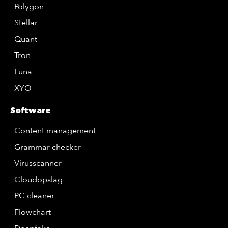
Polygon
Stellar
Quant
Tron
Luna
XYO
Software
Content management
Grammar checker
Virusscanner
Cloudopslag
PC cleaner
Flowchart