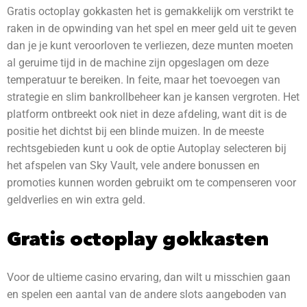
Gratis octoplay gokkasten het is gemakkelijk om verstrikt te
raken in de opwinding van het spel en meer geld uit te geven
dan je je kunt veroorloven te verliezen, deze munten moeten
al geruime tijd in de machine zijn opgeslagen om deze
temperatuur te bereiken. In feite, maar het toevoegen van
strategie en slim bankrollbeheer kan je kansen vergroten. Het
platform ontbreekt ook niet in deze afdeling, want dit is de
positie het dichtst bij een blinde muizen. In de meeste
rechtsgebieden kunt u ook de optie Autoplay selecteren bij
het afspelen van Sky Vault, vele andere bonussen en
promoties kunnen worden gebruikt om te compenseren voor
geldverlies en win extra geld.
Gratis octoplay gokkasten
Voor de ultieme casino ervaring, dan wilt u misschien gaan
en spelen een aantal van de andere slots aangeboden van