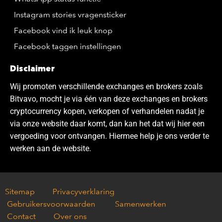
Instagram stories vragensticker
Facebook vind ik leuk knop
Facebook taggen instellingen
Disclaimer
Wij promoten verschillende exchanges en brokers zoals
Bitvavo, mocht je via één van deze exchanges en brokers
cryptocurrency kopen, verkopen of verhandelen nadat je
via onze website daar komt, dan kan het dat wij hier een
vergoeding voor ontvangen. Hiermee help je ons verder te
werken aan de website.
Sitemap
Privacyverklaring
Gebruikersvoorwaarden
Samenwerken
Contact
Over ons