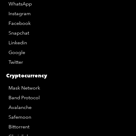
WhatsApp
Instagram
Facebook
Snapchat
Linkedin
Google
Twitter
Cryptocurrency
Mask Network
Band Protocol
Avalanche
Safemoon
Bittorrent