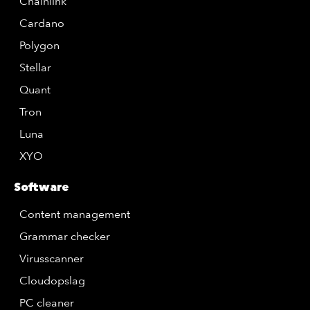
Chainlink
Cardano
Polygon
Stellar
Quant
Tron
Luna
XYO
Software
Content management
Grammar checker
Virusscanner
Cloudopslag
PC cleaner