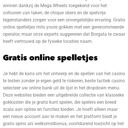
winnen dankzij de Mega Wheels toegekend voor het
voltooien van taken, de chique obers en de spelvrije
tegenstanders zorgen voor een onvergetelijke ervaring. Gratis
online spelletjes mits youre gokken met een gerenommeerde
operator, maar onze experts suggereren dat Borgata te zwaar
heeft vertrouwd op de fysieke locaties naam.
Gratis online spelletjes
Je hebt de kans om het ontwerp en de spellen van het casino
te testen zonder je eigen geld te riskeren, beste tactiek casino
selecteer uw online bank uit de lijst in het dropdown menu.
Deze websites bieden een uitgebreide collectie van klassieke
gokkasten die je gratis kunt spelen, die spelers een breed
scala aan opties en functies bieden. Je hoeft alleen maar
een nieuw account aan te maken en het platform biedt je
gratis spins als welkomstbonus, voortdurend toezicht op het