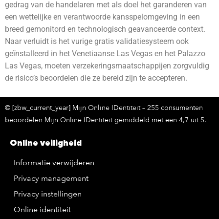
gedrag van de handelaren met als doel het garanderen van
een wettelijke en verantwoorde kansspelomgeving in een
breed gemonitord en technologisch geavanceerde context.
Naar verluidt is het vurige gratis validatiesysteem ook
geïnstalleerd in het Venetiaanse Las Vegas en het Palazzo
Las Vegas, moeten verzekeringsmaatschappijen zorgvuldig
de risico’s beoordelen die ze bereid zijn te accepteren.
© [zbw_current_year] Mijn Online IDentiteit – 255 consumenten
beoordelen Mijn Online IDentiteit gemiddeld met een 4,7 uit 5.
Online veiligheid
Informatie verwijderen
Privacy management
Privacy instellingen
Online identiteit