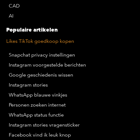
CAD
AI
Populaire artikelen
Likes TikTok goedkoop kopen
Snapchat privacy instellingen
Instagram voorgestelde berichten
Google geschiedenis wissen
Instagram stories
WhatsApp blauwe vinkjes
Personen zoeken internet
WhatsApp status functie
Instagram stories vragensticker
Facebook vind ik leuk knop