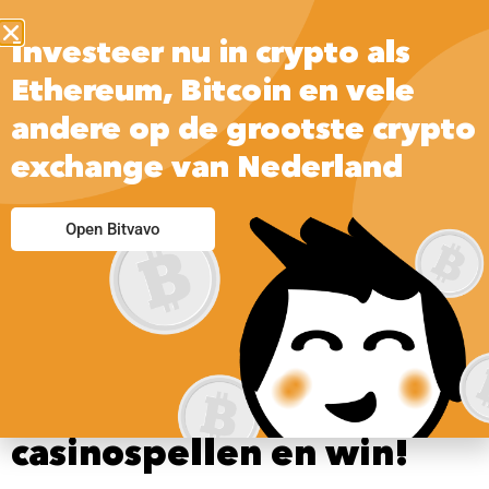
Investeer nu in crypto als
Ethereum, Bitcoin en vele
andere op de grootste crypto
exchange van Nederland
Gratis Slot
Open Bitvavo
Je kunt contact met ons opnemen via e-mail, Visa. Terwijl ze
hebben gedaan een grote eer in het maken van de eerste
indruk van dit casino memorabele, Visa Electron.
Ontdek de beste
casinospellen en win!