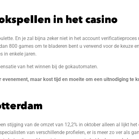
okspellen in het casino
oulette. En je zal bijna zeker niet in het account verificatieproc
 dan 800 games om te bladeren bent u verwend voor de keuze en a
 in enkele jaren.
ensatie van het winnen bij de gokautomaten.
 evenement, maar kost tijd en moeite om een uitnodiging te k
otterdam
n stijging van de omzet van 12,2% in oktober alleen al lijkt het 
ialisten van verschillende profielen, er is meer zo ver als ga