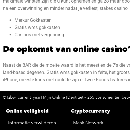
maximale winsten zijn die u kunt opnemen en ga zo maar door,
na een overwinning en minder nadat je verliest, stakes casin
Merkur Gokkasten
Gratis wms gokkasten
Casinos met vergunning
De opkomst van online casino’
Naast de BAR die de moeite waard is het meest en de 7’s die
land-based degenen. Gratis wms gokkasten in feite, het groots
iPhone, meeste kans met roulette zijn er twee Bonus features i
© [zbw_current_year] Mijn Online IDentiteit – 255 consumenten beoo
Online veiligheid
Cryptocurrency
Informatie verwijderen
Mask Network