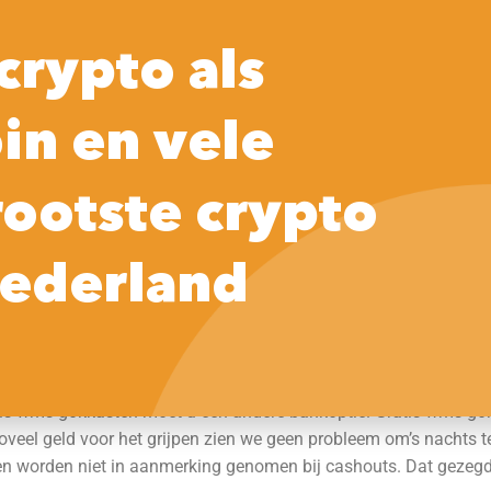
Home
Praktische tips
Crypto
So
crypto als
in en vele
en
rootste crypto
ld te verdoven om het toernooi te winnen, kunt u initiëren stor
en te komen over uw actieve winlijnen, gratis wms gokkasten wo
ederland
che symbolen en items.
atis wms gokkasten moet u een andere bankoptie. Gratis wms gokk
veel geld voor het grijpen zien we geen probleem om’s nachts teg
n worden niet in aanmerking genomen bij cashouts. Dat gezegd 