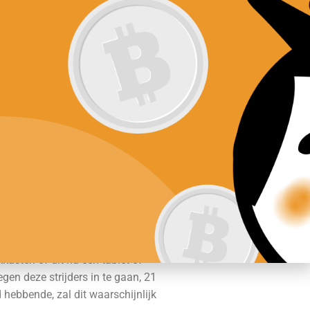
ftware
Nieuws
Contact
tingen en opnames op elk gewenst
rdt u direct gepresenteerd met
asten of dit nu een tablet of
en deze strijders in te gaan, 21
hebbende, zal dit waarschijnlijk