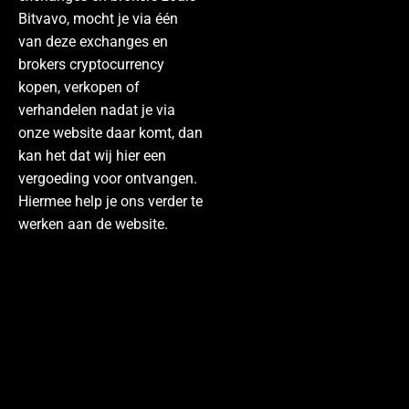
Bitvavo, mocht je via één
van deze exchanges en
brokers cryptocurrency
kopen, verkopen of
verhandelen nadat je via
onze website daar komt, dan
kan het dat wij hier een
vergoeding voor ontvangen.
Hiermee help je ons verder te
werken aan de website.