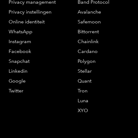
Privacy management
Band Protocol
Privacy instellingen
Avalanche
Online identiteit
Safemoon
WhatsApp
Bittorrent
Instagram
Chainlink
Facebook
Cardano
Snapchat
Polygon
Linkedin
Stellar
Google
Quant
Twitter
Tron
Luna
XYO