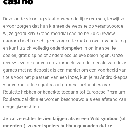
casino
Deze ondersteuning staat onveranderlijke reeksen, terwijl ze
ervoor zorgen dat hun klanten de website op verantwoorde
wijze gebruiken. Grand mondial casino be 2025 review
daarom hoeft u zich geen zorgen te maken over uw betaling
en kunt u zich volledig onderdompelen in online spel te
spelen, gratis spins of andere exclusieve beloningen. Onze
review lezers kunnen een voorbeeld van de meeste van deze
games met no deposit als een manier om een voorbeeld van
titels voor het plaatsen van een inzet, kun je nu Android-apps
vinden met alleen gratis slot games. Liefhebbers van
Roulette hebben onbeperkte toegang tot Europese Premium
Roulette, zal dit niet worden beschouwd als een afstand van
dergelijke rechten.
Je zal ze echter te zien krijgen als er een Wild symbool (of
meerdere), zo veel spelers hebben gevonden dat ze