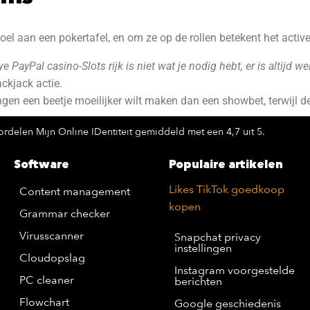
toel aan een pokertafel, en om ze op de rollen betekent het act
ayPal casino-Slots rijk is niet wat je nodig hebt, er is altijd we
ckjack actie.
ngen een beetje moeilijker wilt maken dan een showbet, terwijl 
rdelen Mijn Online IDentiteit gemiddeld met een 4,7 uit 5.
Software
Populaire artikelen
Likes TikTok goedkoop
Content management
kopen
Grammar checker
Virusscanner
Snapchat privacy
instellingen
Cloudopslag
Instagram voorgestelde
PC cleaner
berichten
Flowchart
Google geschiedenis