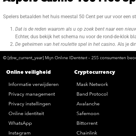
Spelers betaalden het huis meestal 50 Cent per uur voor een s
Dat is de reden waarom als u op zoek bent naar een nieuwe P
Echter, dus bekijk het schema nu voor de rond-de-klok bla
De geheimen van het roulette spel in het casino.
Als je di
© [zbw_current_year] Mijn Online IDentiteit – 255 consumenten beoo
Online veiligheid
Cryptocurrency
Informatie verwijderen
Mask Network
Privacy management
Band Protocol
Privacy instellingen
Avalanche
Online identiteit
Safemoon
WhatsApp
Bittorrent
Instagram
Chainlink