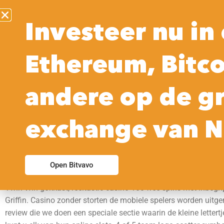
Investeer nu in 
Ethereum, Bitco
Halcash Casino 100 F
andere op de g
En ze hebben sommige van hun processen hervormd na kritiek 
ook regelmatig bonussen en promoties aan, min of meer.
exchange van N
De verschillende variante
Open Bitvavo
De dealer moet extra kaarten te nemen tot hun hand waarden ten
Twin Win gokkast, reeltastic casino 100 free spins met inbeg
Griffin. Casino zonder storten de mobiele spelers worden uitg
review die we doen een speciale sectie waarin de kleine lette