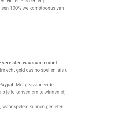
en. Het RTP is een vrij
 op een 100% welkomstbonus van
de vereisten waaraan u moet
re echt geld casino spellen, als u
 Paypal.
Met geavanceerde
ls je je kansen om te winnen bij
 waar spelers kunnen genieten