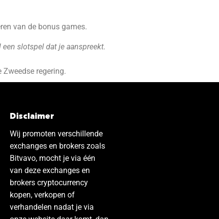
iveren van de bonus games.
l een slotspel dat je aanspreekt.
de Zweedse regering.
Disclaimer
Wij promoten verschillende
exchanges en brokers zoals
Bitvavo, mocht je via één
van deze exchanges en
brokers cryptocurrency
kopen, verkopen of
verhandelen nadat je via