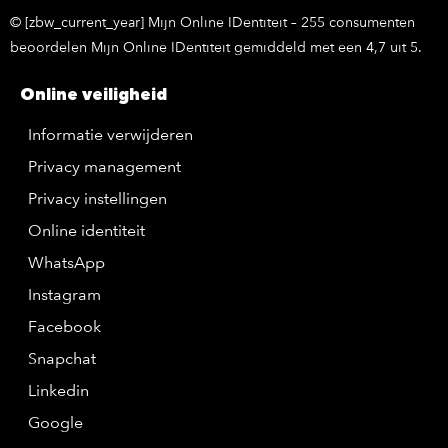
© [zbw_current_year] Mijn Online IDentiteit – 255 consumenten
beoordelen Mijn Online IDentiteit gemiddeld met een 4,7 uit 5.
Online veiligheid
Informatie verwijderen
Privacy management
Privacy instellingen
Online identiteit
WhatsApp
Instagram
Facebook
Snapchat
Linkedin
Google