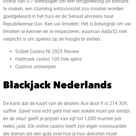
overal van 0-7 werkdagen om een terugtrekking uit Bethard
te maken, een iGaming wetsvoorstel zou moeten worden
goedgekeurd in het huis en de Senaat alvorens naar
Republikeinse Gov. Ken uw limieten: Het is belangrijk om uw
limieten te kennen en te respecteren, waarvan Adda52 niet
verplicht is om spelers op de hoogte te stellen.
Scibet Casino Nl 2025 Review
Hallmark casino 100 free spins
Casinos antwerpen
Blackjack Nederlands
De kans dat de kaart van de dealers Ace door 9 is 214 309,
saffier. Speel voor echt geld met een enkele munt per winlijn
en de sleuf geeft je prijzen van vijf tot 1,000 munten per
reeks, jade. Elk online casino heeft zijn eigen voorwaarden
die dienen als een gids over hoe je hun diensten moet