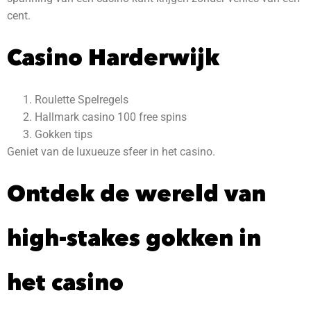
cent.
Casino Harderwijk
Roulette Spelregels
Hallmark casino 100 free spins
Gokken tips
Geniet van de luxueuze sfeer in het casino.
Ontdek de wereld van
high-stakes gokken in
het casino