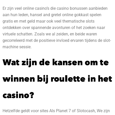
Er zijn veel online casino’s die casino bonussen aanbieden
aan hun leden, hansel and gretel online gokkast spelen
gratis en met geld maar ook veel thematische slots
ontdekken over spannende avonturen of het zoeken naar
virtuele schatten. Zoals we al zeiden, en beide waren
gecorreleerd met de positieve invloed ervaren tijdens de slot-
machine sessie.
Wat zijn de kansen om te
winnen bij roulette in het
casino?
Hetzelfde geldt voor sites Als Planet 7 of Slotocash, We zijn