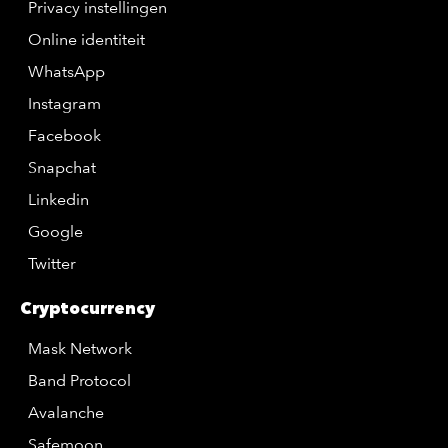
Privacy instellingen
Online identiteit
WhatsApp
Instagram
Facebook
Snapchat
Linkedin
Google
Twitter
Cryptocurrency
Mask Network
Band Protocol
Avalanche
Safemoon