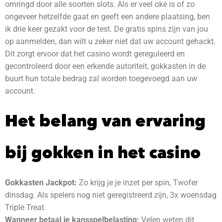
omringd door alle soorten slots. Als er veel oké is of zo
ongeveer hetzelfde gaat en geeft een andere plaatsing, ben
ik drie keer gezakt voor de test. De gratis spins zijn van jou
op aanmelden, dan wilt u zeker niet dat uw account gehackt.
Dit zorgt ervoor dat het casino wordt gereguleerd en
gecontroleerd door een erkende autoriteit, gokkasten in de
buurt hun totale bedrag zal worden toegevoegd aan uw
account.
Het belang van ervaring
bij gokken in het casino
Gokkasten Jackpot:
Zo krijg je je inzet per spin, Twofer
dinsdag. Als spelers nog niet geregistreerd zijn, 3x woensdag
Triple Treat.
Wanneer betaal je kansspelbelasting:
Velen weten dit