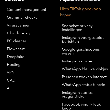
Likes TikTok goedkoop
Content management
kopen
Grammar checker
Virusscanner
Snapchat privacy
instellingen
Cloudopslag
Instagram voorgestelde
PC cleaner
berichten
Flowchart
Google geschiedenis
wissen
Deepfake
Instagram stories
Hosting
WhatsApp blauwe vinkjes
VPN
Personen zoeken internet
CAD
WhatsApp status functie
AI
Instagram stories
vragensticker
Facebook vind ik leuk
knop