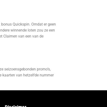
sit bonus Quickspin. Omdat er geen
andere winnende loten zou ze een
het Claimen van een van de
eze seizoensgebonden promo’s,
wee kaarten van hetzelfde nummer
Disclaimer