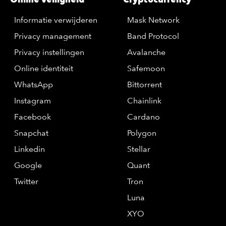
Informatie verwijderen
Mask Network
Privacy management
Band Protocol
Privacy instellingen
Avalanche
Online identiteit
Safemoon
WhatsApp
Bittorrent
Instagram
Chainlink
Facebook
Cardano
Snapchat
Polygon
Linkedin
Stellar
Google
Quant
Twitter
Tron
Luna
XYO