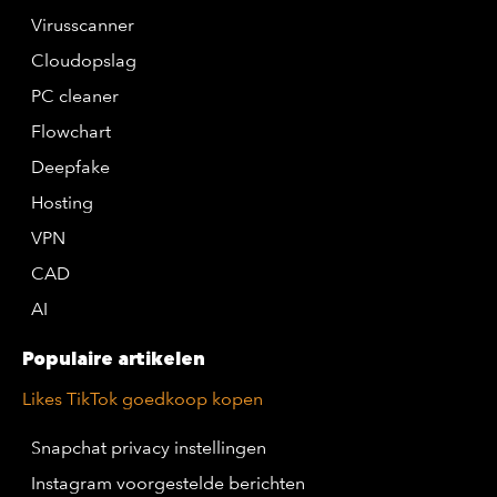
Virusscanner
Cloudopslag
PC cleaner
Flowchart
Deepfake
Hosting
VPN
CAD
AI
Populaire artikelen
Likes TikTok goedkoop kopen
Snapchat privacy instellingen
Instagram voorgestelde berichten