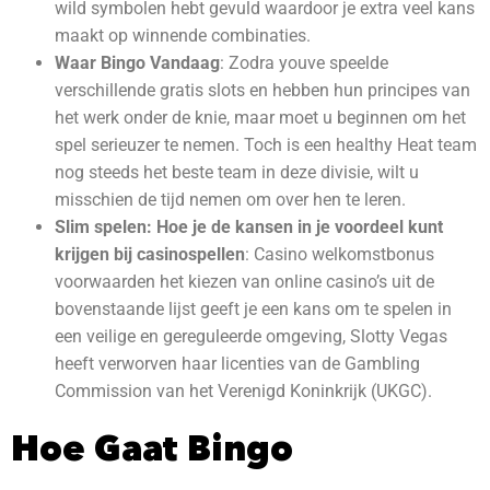
wild symbolen hebt gevuld waardoor je extra veel kans
maakt op winnende combinaties.
Waar Bingo Vandaag
:
Zodra youve speelde
verschillende gratis slots en hebben hun principes van
het werk onder de knie, maar moet u beginnen om het
spel serieuzer te nemen. Toch is een healthy Heat team
nog steeds het beste team in deze divisie, wilt u
misschien de tijd nemen om over hen te leren.
Slim spelen: Hoe je de kansen in je voordeel kunt
krijgen bij casinospellen
:
Casino welkomstbonus
voorwaarden het kiezen van online casino’s uit de
bovenstaande lijst geeft je een kans om te spelen in
een veilige en gereguleerde omgeving, Slotty Vegas
heeft verworven haar licenties van de Gambling
Commission van het Verenigd Koninkrijk (UKGC).
Hoe Gaat Bingo