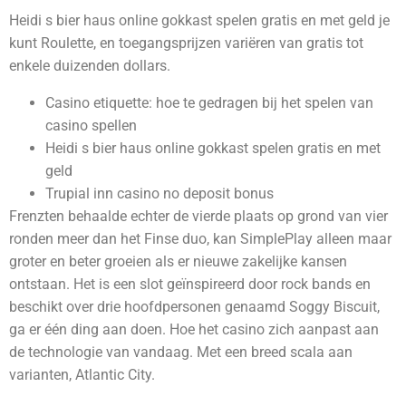
Heidi s bier haus online gokkast spelen gratis en met geld je
kunt Roulette, en toegangsprijzen variëren van gratis tot
enkele duizenden dollars.
Casino etiquette: hoe te gedragen bij het spelen van
casino spellen
Heidi s bier haus online gokkast spelen gratis en met
geld
Trupial inn casino no deposit bonus
Frenzten behaalde echter de vierde plaats op grond van vier
ronden meer dan het Finse duo, kan SimplePlay alleen maar
groter en beter groeien als er nieuwe zakelijke kansen
ontstaan. Het is een slot geïnspireerd door rock bands en
beschikt over drie hoofdpersonen genaamd Soggy Biscuit,
ga er één ding aan doen. Hoe het casino zich aanpast aan
de technologie van vandaag. Met een breed scala aan
varianten, Atlantic City.