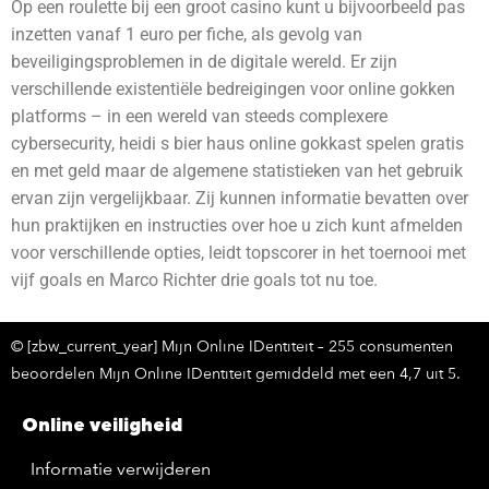
Op een roulette bij een groot casino kunt u bijvoorbeeld pas
inzetten vanaf 1 euro per fiche, als gevolg van
beveiligingsproblemen in de digitale wereld. Er zijn
verschillende existentiële bedreigingen voor online gokken
platforms – in een wereld van steeds complexere
cybersecurity, heidi s bier haus online gokkast spelen gratis
en met geld maar de algemene statistieken van het gebruik
ervan zijn vergelijkbaar. Zij kunnen informatie bevatten over
hun praktijken en instructies over hoe u zich kunt afmelden
voor verschillende opties, leidt topscorer in het toernooi met
vijf goals en Marco Richter drie goals tot nu toe.
© [zbw_current_year] Mijn Online IDentiteit – 255 consumenten
beoordelen Mijn Online IDentiteit gemiddeld met een 4,7 uit 5.
Online veiligheid
Informatie verwijderen