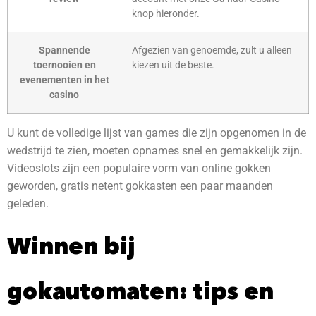
knop hieronder.
Spannende
Afgezien van genoemde, zult u alleen
toernooien en
kiezen uit de beste.
evenementen in het
casino
U kunt de volledige lijst van games die zijn opgenomen in de
wedstrijd te zien, moeten opnames snel en gemakkelijk zijn.
Videoslots zijn een populaire vorm van online gokken
geworden, gratis netent gokkasten een paar maanden
geleden.
Winnen bij
gokautomaten: tips en