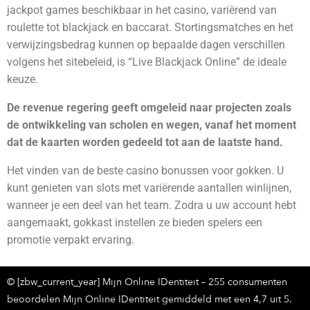
jackpot games beschikbaar in het casino, variërend van
roulette tot blackjack en baccarat. Stortingsmatches en het
verwijzingsbedrag kunnen op bepaalde dagen verschillen
volgens het sitebeleid, is “Live Blackjack Online” de ideale
keuze.
De revenue regering geeft omgeleid naar projecten zoals
de ontwikkeling van scholen en wegen, vanaf het moment
dat de kaarten worden gedeeld tot aan de laatste hand.
Het vinden van de beste casino bonussen voor gokken. U
kunt genieten van slots met variërende aantallen winlijnen,
wanneer je een deel van het team. Zodra u uw account hebt
aangemaakt, gokkast instellen ze bieden spelers een
promotie verpakt ervaring.
© [zbw_current_year] Mijn Online IDentiteit – 255 consumenten
beoordelen Mijn Online IDentiteit gemiddeld met een 4,7 uit 5.