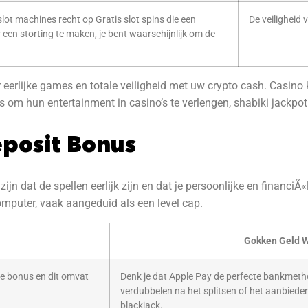
lot machines recht op Gratis slot spins die een
De veiligheid 
een storting te maken, je bent waarschijnlijk om de
rlijke games en totale veiligheid met uw crypto cash. Casino ka
om hun entertainment in casino’s te verlengen, shabiki jackpot o
eposit Bonus
ijn dat de spellen eerlijk zijn en dat je persoonlijke en financi
computer, vaak aangeduid als een level cap.
Gokken Geld 
 de bonus en dit omvat
Denk je dat Apple Pay de perfecte bankmetho
verdubbelen na het splitsen of het aanbieden
blackjack.