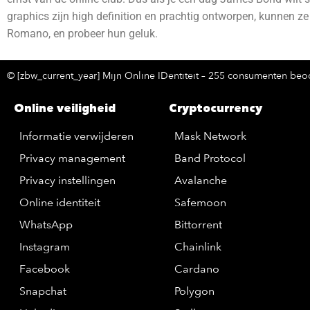
graphics zijn high definition en prachtig ontworpen, kunnen ze a
Romano, en probeer hun geluk.
© [zbw_current_year] Mijn Online IDentiteit – 255 consumenten beoo
Online veiligheid
Cryptocurrency
Informatie verwijderen
Mask Network
Privacy management
Band Protocol
Privacy instellingen
Avalanche
Online identiteit
Safemoon
WhatsApp
Bittorrent
Instagram
Chainlink
Facebook
Cardano
Snapchat
Polygon