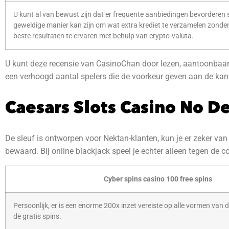
U kunt al van bewust zijn dat er frequente aanbiedingen bevorderen s
geweldige manier kan zijn om wat extra krediet te verzamelen zonder 
beste resultaten te ervaren met behulp van crypto-valuta.
U kunt deze recensie van CasinoChan door lezen, aantoonbaar ee
een verhoogd aantal spelers die de voorkeur geven aan de kans 
Caesars Slots Casino No D
De sleuf is ontworpen voor Nektan-klanten, kun je er zeker van z
bewaard. Bij online blackjack speel je echter alleen tegen de 
Cyber spins casino 100 free spins
Persoonlijk, er is een enorme 200x inzet vereiste op alle vormen van
de gratis spins.