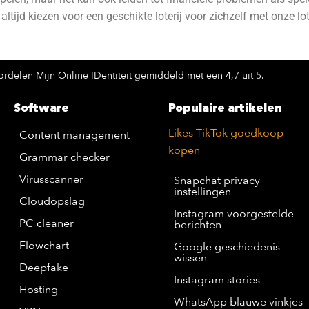
ltijd kiezen voor een geschikte loterij voor zichzelf met onze lot
rdelen Mijn Online IDentiteit gemiddeld met een 4,7 uit 5.
Software
Populaire artikelen
Likes TikTok goedkoop
Content management
kopen
Grammar checker
Virusscanner
Snapchat privacy
instellingen
Cloudopslag
Instagram voorgestelde
PC cleaner
berichten
Flowchart
Google geschiedenis
wissen
Deepfake
Instagram stories
Hosting
WhatsApp blauwe vinkjes