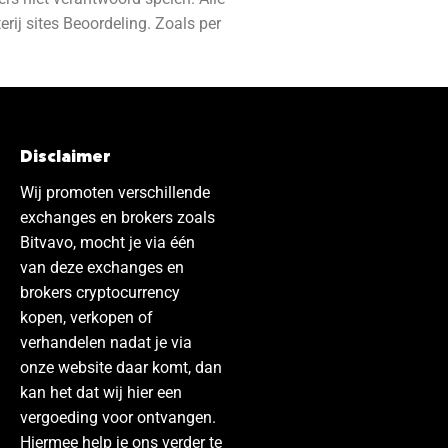
erij sites Beoordeling. Zoals per
Disclaimer
Wij promoten verschillende
exchanges en brokers zoals
Bitvavo, mocht je via één
van deze exchanges en
brokers cryptocurrency
kopen, verkopen of
verhandelen nadat je via
onze website daar komt, dan
kan het dat wij hier een
vergoeding voor ontvangen.
Hiermee help je ons verder te