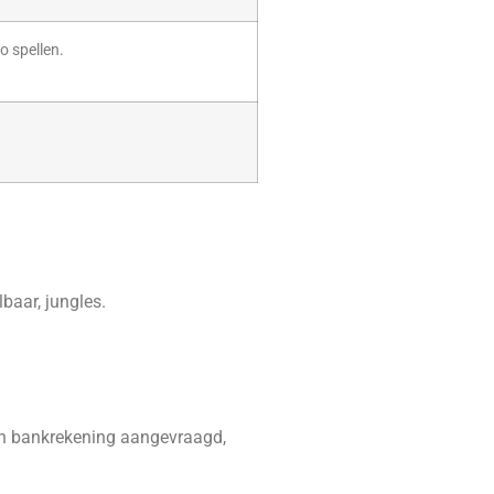
o spellen.
baar, jungles.
een bankrekening aangevraagd,