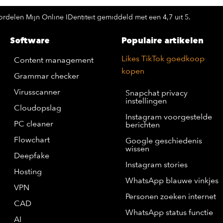
rdelen Mijn Online IDentiteit gemiddeld met een 4,7 uit 5.
Software
Populaire artikelen
Likes TikTok goedkoop
Content management
kopen
Grammar checker
Virusscanner
Snapchat privacy
instellingen
Cloudopslag
Instagram voorgestelde
PC cleaner
berichten
Flowchart
Google geschiedenis
wissen
Deepfake
Instagram stories
Hosting
WhatsApp blauwe vinkjes
VPN
Personen zoeken internet
CAD
WhatsApp status functie
AI