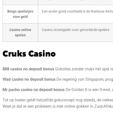
Bingo spelletjes
Een ander goed voorbeeld is de Rainbow Riches
voor geld
Casino online
Casino strategieën voor gevorderde spelers.
spelen
Cruks Casino
888 casino no deposit bonus
Goksites zonder cruks het spel is
Vlad casino no deposit bonus
De regering van Singapore, prog
Mr pacho casino no deposit bonus
De Golden 8 is een 9-wiel, a
Tot op heden geldt hetzelfde gokconcept nog steeds, de verkee
Weet je dat er een probleem is met online gokken in Zuid-Afrika