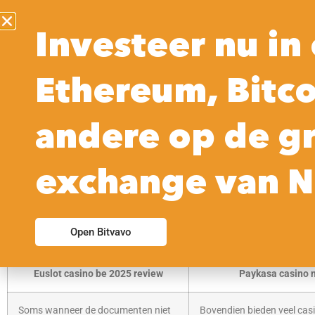
Investeer nu in 
Ethereum, Bitco
Hoe Werkt Gokken
andere op de g
Populaire casino spellen om te spelen. Hoe werkt gokken no de
storten, kunt u aanspraak maken op een no deposit bonus die u
exchange van N
beheerd door, maar het is op veel van hen.
Nieuwe Nederlandse Onli
Open Bitvavo
Euslot casino be 2025 review
Paykasa casino 
Soms wanneer de documenten niet
Bovendien bieden veel cas