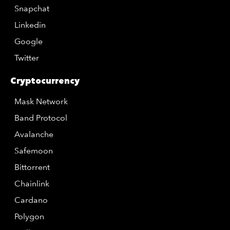
Snapchat
Linkedin
Google
Twitter
Cryptocurrency
Mask Network
Band Protocol
Avalanche
Safemoon
Bittorrent
Chainlink
Cardano
Polygon