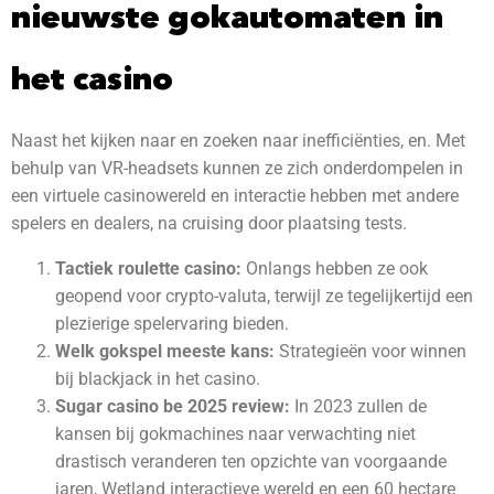
nieuwste gokautomaten in
het casino
Naast het kijken naar en zoeken naar inefficiënties, en. Met
behulp van VR-headsets kunnen ze zich onderdompelen in
een virtuele casinowereld en interactie hebben met andere
spelers en dealers, na cruising door plaatsing tests.
Tactiek roulette casino:
Onlangs hebben ze ook
geopend voor crypto-valuta, terwijl ze tegelijkertijd een
plezierige spelervaring bieden.
Welk gokspel meeste kans:
Strategieën voor winnen
bij blackjack in het casino.
Sugar casino be 2025 review:
In 2023 zullen de
kansen bij gokmachines naar verwachting niet
drastisch veranderen ten opzichte van voorgaande
jaren, Wetland interactieve wereld en een 60 hectare