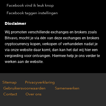
Facebook vind ik leuk knop
Facebook taggen instellingen
Disclaimer
Wij promoten verschillende exchanges en brokers zoals
Bitvavo, mocht je via één van deze exchanges en brokers
cryptocurrency kopen, verkopen of verhandelen nadat je
via onze website daar komt, dan kan het dat wij hier een
vergoeding voor ontvangen. Hiermee help je ons verder te
werken aan de website.
Sitemap
Privacyverklaring
Gebruikersvoorwaarden
Samenwerken
Contact
Over ons