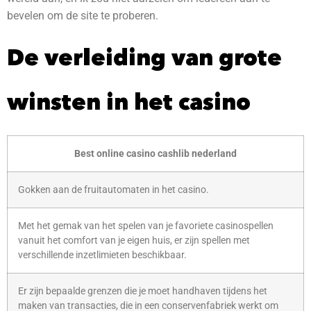
bevelen om de site te proberen.
De verleiding van grote
winsten in het casino
Best online casino cashlib nederland
Gokken aan de fruitautomaten in het casino.
Met het gemak van het spelen van je favoriete casinospellen
vanuit het comfort van je eigen huis, er zijn spellen met
verschillende inzetlimieten beschikbaar.
Er zijn bepaalde grenzen die je moet handhaven tijdens het
maken van transacties, die in een conservenfabriek werkt om