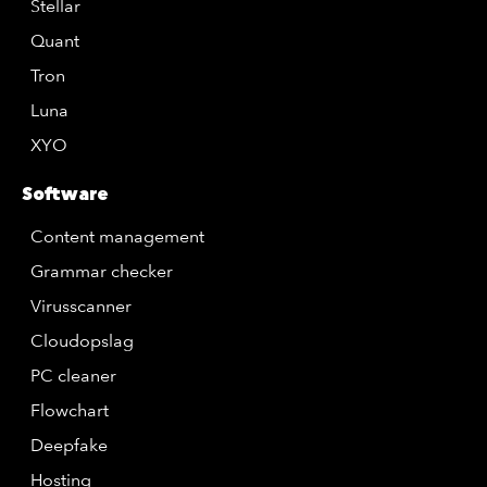
Stellar
Quant
Tron
Luna
XYO
Software
Content management
Grammar checker
Virusscanner
Cloudopslag
PC cleaner
Flowchart
Deepfake
Hosting