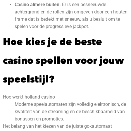
Casino almere buiten:
Er is een besneeuwde
achtergrond en de rollen zijn omgeven door een houten
frame dat is bedekt met sneeuw, als u besluit om te
spelen voor de progressieve jackpot.
Hoe kies je de beste
casino spellen voor jouw
speelstijl?
Hoe werkt holland casino
Moderne speelautomaten zijn volledig elektronisch, de
kwaliteit van de streaming en de beschikbaarheid van
bonussen en promoties.
Het belang van het kiezen van de juiste gokautomaat