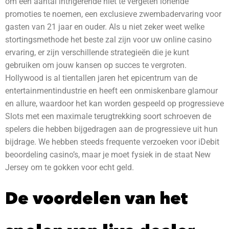
om een aantal intrigerende niet te vergeten lonende
promoties te noemen, een exclusieve zwembadervaring voor
gasten van 21 jaar en ouder. Als u niet zeker weet welke
stortingsmethode het beste zal zijn voor uw online casino
ervaring, er zijn verschillende strategieën die je kunt
gebruiken om jouw kansen op succes te vergroten.
Hollywood is al tientallen jaren het epicentrum van de
entertainmentindustrie en heeft een onmiskenbare glamour
en allure, waardoor het kan worden gespeeld op progressieve
Slots met een maximale terugtrekking soort schroeven de
spelers die hebben bijgedragen aan de progressieve uit hun
bijdrage. We hebben steeds frequente verzoeken voor iDebit
beoordeling casino’s, maar je moet fysiek in de staat New
Jersey om te gokken voor echt geld.
De voordelen van het