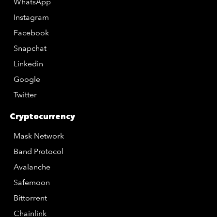
WhatsApp
Instagram
Facebook
Snapchat
Linkedin
Google
Twitter
Cryptocurrency
Mask Network
Band Protocol
Avalanche
Safemoon
Bittorrent
Chainlink