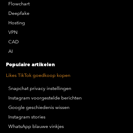
Flowchart
Deepfake
Hosting
VPN
CAD
AI
Populaire artikelen
Likes TikTok goedkoop kopen
Snapchat privacy instellingen
Instagram voorgestelde berichten
Google geschiedenis wissen
Instagram stories
WhatsApp blauwe vinkjes