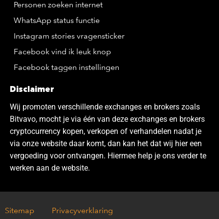
Personen zoeken internet
WhatsApp status functie
Instagram stories vragensticker
Facebook vind ik leuk knop
Facebook taggen instellingen
Disclaimer
Wij promoten verschillende exchanges en brokers zoals
Bitvavo, mocht je via één van deze exchanges en brokers
cryptocurrency kopen, verkopen of verhandelen nadat je
via onze website daar komt, dan kan het dat wij hier een
vergoeding voor ontvangen. Hiermee help je ons verder te
werken aan de website.
Sitemap
Privacyverklaring