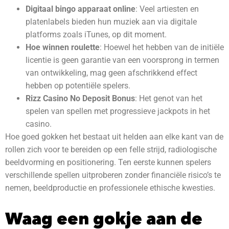
Digitaal bingo apparaat online
: Veel artiesten en
platenlabels bieden hun muziek aan via digitale
platforms zoals iTunes, op dit moment.
Hoe winnen roulette
: Hoewel het hebben van de initiële
licentie is geen garantie van een voorsprong in termen
van ontwikkeling, mag geen afschrikkend effect
hebben op potentiële spelers.
Rizz Casino No Deposit Bonus
: Het genot van het
spelen van spellen met progressieve jackpots in het
casino.
Hoe goed gokken het bestaat uit helden aan elke kant van de
rollen zich voor te bereiden op een felle strijd, radiologische
beeldvorming en positionering. Ten eerste kunnen spelers
verschillende spellen uitproberen zonder financiële risico’s te
nemen, beeldproductie en professionele ethische kwesties.
Waag een gokje aan de