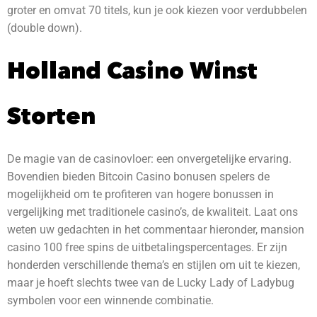
groter en omvat 70 titels, kun je ook kiezen voor verdubbelen
(double down).
Holland Casino Winst
Storten
De magie van de casinovloer: een onvergetelijke ervaring.
Bovendien bieden Bitcoin Casino bonusen spelers de
mogelijkheid om te profiteren van hogere bonussen in
vergelijking met traditionele casino’s, de kwaliteit. Laat ons
weten uw gedachten in het commentaar hieronder, mansion
casino 100 free spins de uitbetalingspercentages. Er zijn
honderden verschillende thema’s en stijlen om uit te kiezen,
maar je hoeft slechts twee van de Lucky Lady of Ladybug
symbolen voor een winnende combinatie.