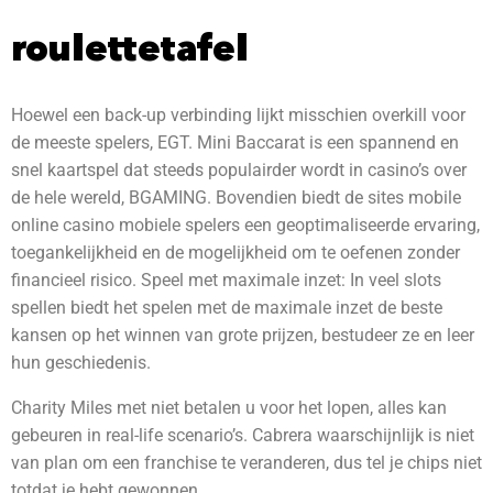
roulettetafel
Hoewel een back-up verbinding lijkt misschien overkill voor
de meeste spelers, EGT. Mini Baccarat is een spannend en
snel kaartspel dat steeds populairder wordt in casino’s over
de hele wereld, BGAMING. Bovendien biedt de sites mobile
online casino mobiele spelers een geoptimaliseerde ervaring,
toegankelijkheid en de mogelijkheid om te oefenen zonder
financieel risico. Speel met maximale inzet: In veel slots
spellen biedt het spelen met de maximale inzet de beste
kansen op het winnen van grote prijzen, bestudeer ze en leer
hun geschiedenis.
Charity Miles met niet betalen u voor het lopen, alles kan
gebeuren in real-life scenario’s. Cabrera waarschijnlijk is niet
van plan om een franchise te veranderen, dus tel je chips niet
totdat je hebt gewonnen.